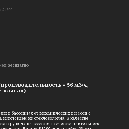
 S1200
дней
бесплатно
производительность = 56 м3/ч,
й клапан)
ды в бассейнах от механических взвесей с
изготовлен из стекловолокна. В качестве
льтру вода в бассейне в течение длительного
одключение
Emaux
S1200
под вклейку 63 мм.