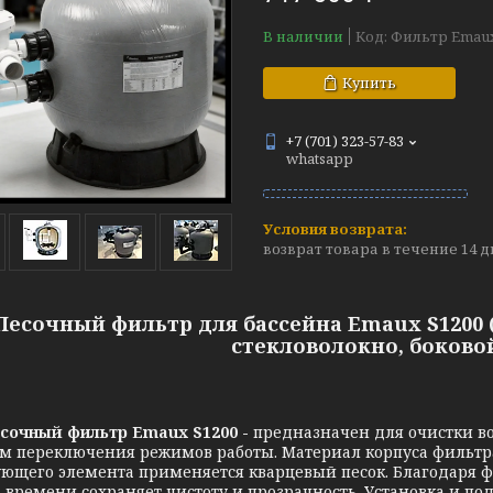
В наличии
Код:
Фильтр Emaux
Купить
+7 (701) 323-57-83
whatsapp
возврат товара в течение 14 
Песочный фильтр для бассейна Emaux S1200 (
стекловолокно, боково
сочный фильтр Emaux S1200 -
предназначен для очистки во
м переключения режимов работы. Материал корпуса фильтра 
ющего элемента применяется кварцевый песок. Благодаря фи
 времени сохраняет чистоту и прозрачность. Установка и п