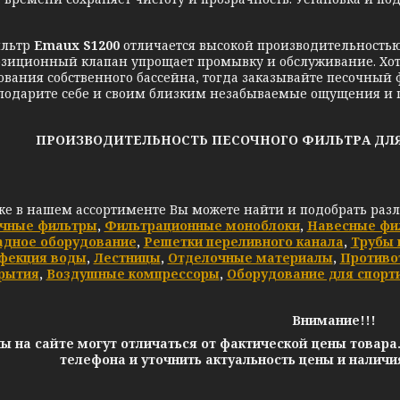
льтр
Emaux
S1200
отличается высокой производительность
зиционный клапан упрощает промывку и обслуживание. Хоти
ования собственного бассейна, тогда заказывайте песочный
 подарите себе и своим близким незабываемые ощущения и 
ПРОИЗВОДИТЕЛЬНОСТЬ ПЕСОЧНОГО ФИЛЬТРА ДЛЯ БА
же в нашем ассортименте Вы можете найти и подобрать раз
чные фильтры
,
Фильтрационные моноблоки
,
Навесные фи
адное оборудование
,
Решетки переливного канала
,
Трубы 
фекция воды
,
Лестницы
,
Отделочные материалы
,
Противо
рытия
,
Воздушные компрессоры
,
Оборудование для спорт
Внимание!!!
ы на сайте могут отличаться от фактической цены товара
телефона и уточнить актуальность цены и налич