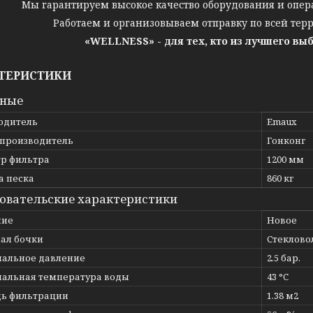
Мы гарантируем высокое качество оборудования и опер
Работаем и организовываем отправку по всей тер
«WELLNESS» - для тех, кто из лучшего вы
ТЕРИСТИКИ
вные
одитель
Emaux
 производитель
Гонконг
р фильтра
1200 мм
а песка
860 кг
овательские характеристики
ние
Новое
ал бочки
Стеклово
альное давление
2.5 бар.
альная температура воды
43 °C
ь фильтрации
1.38 м2