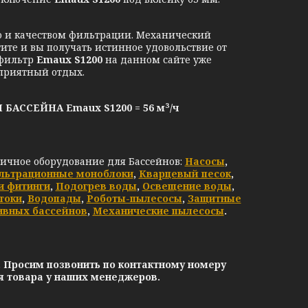
ю и качеством фильтрации. Механический
те и вы получать истинное удовольствие от
 фильтр
Emaux
S1200
на данном сайте уже
приятный отдых.
ССЕЙНА Emaux S1200 = 56 м³/ч
личное оборудование для Бассейнов:
Насосы
,
льтрационные моноблоки
,
Кварцевый песок
,
и фитинги
,
Подогрев воды
,
Освещение воды
,
токи
,
Водопады
,
Роботы-пылесосы
,
Защитные
ивных бассейнов
,
Механические пылесосы
.
. Просим позвонить по контактному номеру
ия товара у наших менеджеров.