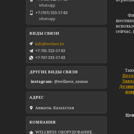
whatsapp
+7 (707) 333-57-83
Фи
whatsapp
шестипо
использ
сейчас,
info@welnes.kz
+7-701-323-57-83
+7-707-333-57-83
Так
ДРУГИЕ ВИДЫ СВЯЗИ
Песо
Закл
instagram
@wellness_saunas
Дезин
пок
Алматы, Казахстан
Цен
WELLNESS: ОБОРУДОВАНИЕ,