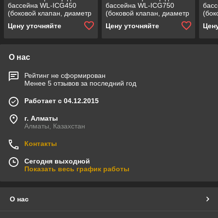
бассейна WL-ICG450
бассейна WL-ICG750
бас
(боковой клапан, диаметр
(боковой клапан, диаметр
(бок
= 450 мм,
= 750 мм,
= 80
Цену уточняйте
Цену уточняйте
Цен
производительность = 8
производительность = 22
прои
м3/ч, загрузка песка = 50
м3/ч, загрузка песка = 230
м3/ч
кг)
кг)
кг)
О нас
Рейтинг не сформирован
Менее 5 отзывов за последний год
Работает с 04.12.2015
г. Алматы
Алматы, Казахстан
Контакты
Сегодня выходной
Показать весь график работы
О нас