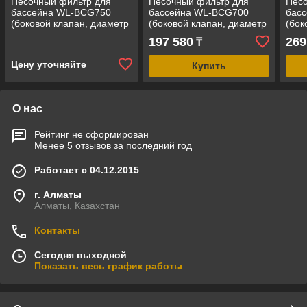
Песочный фильтр для
Песочный фильтр для
Песо
бассейна WL-BCG750
бассейна WL-BCG700
бас
(боковой клапан, диаметр
(боковой клапан, диаметр
(бок
= 750 мм,
= 700 мм,
= 80
197 580
269
₸
производительность = 22
производительность = 20
прои
м3/ч, загрузка песка = 230
м3/ч, загрузка песка = 220
м3/ч
Цену уточняйте
Купить
кг)
кг)
кг)
О нас
Рейтинг не сформирован
Менее 5 отзывов за последний год
Работает с 04.12.2015
г. Алматы
Алматы, Казахстан
Контакты
Сегодня выходной
Показать весь график работы