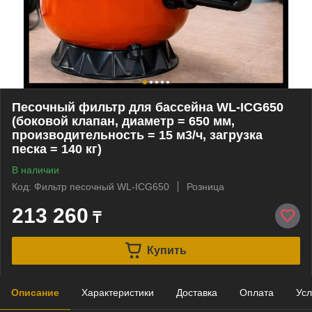
Песочный фильтр для бассейна WL-ICG650
(боковой клапан, диаметр = 650 мм,
производительность = 15 м3/ч, загрузка
песка = 140 кг)
В наличии
Код: Фильтр песочный WL-ICG650
Розница
213 260
₸
Купить
Описание
Характеристики
Доставка
Оплата
Усл