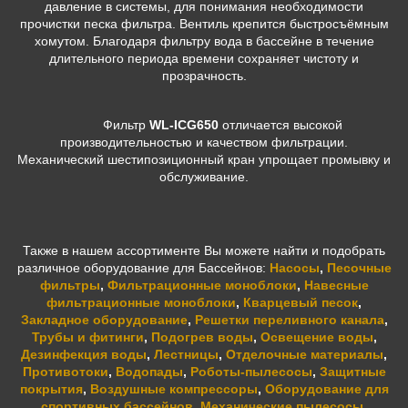
давление в системы, для понимания необходимости
прочистки песка фильтра. Вентиль крепится быстросъёмным
хомутом. Благодаря фильтру вода в бассейне в течение
длительного периода времени сохраняет чистоту и
прозрачность.
Фильтр
WL-ICG650
отличается высокой
производительностью и качеством фильтрации.
Механический шестипозиционный кран упрощает промывку и
обслуживание.
Также в нашем ассортименте Вы можете найти и подобрать
различное оборудование для Бассейнов:
Насосы
,
Песочные
фильтры
,
Фильтрационные моноблоки
,
Навесные
фильтрационные моноблоки
,
Кварцевый песок
,
Закладное оборудование
,
Решетки переливного канала
,
Трубы и фитинги
,
Подогрев воды
,
Освещение воды
,
Дезинфекция воды
,
Лестницы
,
Отделочные материалы
,
Противотоки
,
Водопады
,
Роботы-пылесосы
,
Защитные
покрытия
,
Воздушные компрессоры
,
Оборудование для
спортивных бассейнов
,
Механические пылесосы
.