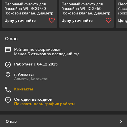
Песочный фильтр для
Песочный фильтр для
Песо
бассейна WL-BCG750
бассейна WL-ICG450
бас
(боковой клапан, диаметр
(боковой клапан, диаметр
(бок
= 750 мм,
= 450 мм,
= 75
Цену уточняйте
Цену уточняйте
Цен
производительность = 22
производительность = 8
прои
м3/ч, загрузка песка = 230
м3/ч, загрузка песка = 50
м3/ч
кг)
кг)
кг)
О нас
Рейтинг не сформирован
Менее 5 отзывов за последний год
Работает с 04.12.2015
г. Алматы
Алматы, Казахстан
Контакты
Сегодня выходной
Показать весь график работы
О нас