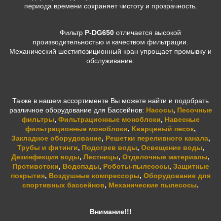
периода времени сохраняет чистоту и прозрачность.
Фильтр
P-DG650
отличается высокой
производительностью и качеством фильтрации.
Механический шестипозиционный кран упрощает промывку и
обслуживание.
Также в нашем ассортименте Вы можете найти и подобрать
различное оборудование для Бассейнов:
Насосы
,
Песочные
фильтры
,
Фильтрационные моноблоки
,
Навесные
фильтрационные моноблоки
,
Кварцевый песок
,
Закладное оборудование
,
Решетки переливного канала
,
Трубы и фитинги
,
Подогрев воды
,
Освещение воды
,
Дезинфекция воды
,
Лестницы
,
Отделочные материалы
,
Противотоки
,
Водопады
,
Роботы-пылесосы
,
Защитные
покрытия
,
Воздушные компрессоры
,
Оборудование для
спортивных бассейнов
,
Механические пылесосы
.
Внимание!!!