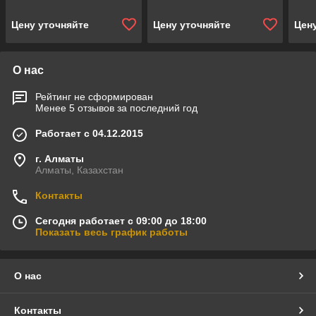
производительность = 15
производительность = 4,5
прои
м3/ч, загрузка песка = 140
м3/ч, загрузка песка = 25
м3/ч
Цену уточняйте
Цену уточняйте
Цен
кг)
кг)
кг)
О нас
Рейтинг не сформирован
Менее 5 отзывов за последний год
Работает с 04.12.2015
г. Алматы
Алматы, Казахстан
Контакты
Сегодня работает с 09:00 до 18:00
Показать весь график работы
О нас
Контакты