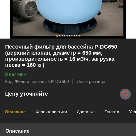
Песочный фильтр для бассейна P-DG650
(верхний клапан, диаметр = 650 мм,
производительность = 16 м3/ч, загрузка
песка = 160 кг)
В наличии
Код: Фильтр песочный P-DG650
Опт и розница
Цену уточняйте
Описание
Характеристики
Доставка
Оплата
Усл
Описание