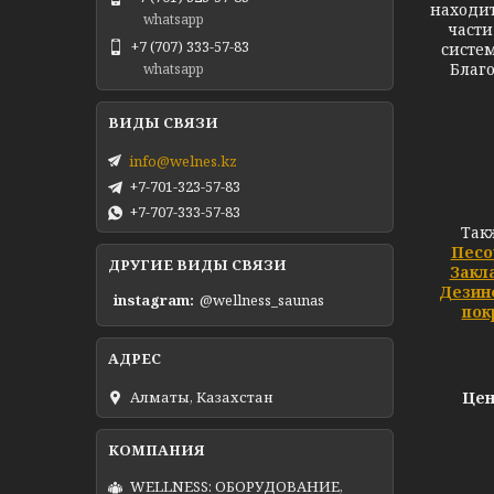
находи
whatsapp
части
+7 (707) 333-57-83
систе
Благо
whatsapp
Ф
info@welnes.kz
+7-701-323-57-83
+7-707-333-57-83
Так
Песо
ДРУГИЕ ВИДЫ СВЯЗИ
Закл
Дезин
instagram
@wellness_saunas
пок
Алматы, Казахстан
Цен
WELLNESS: ОБОРУДОВАНИЕ,