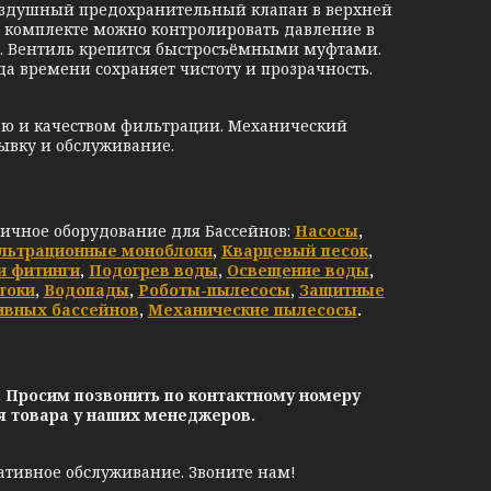
Воздушный предохранительный клапан в верхней
в комплекте можно контролировать давление в
а. Вентиль крепится быстросъёмными муфтами.
да времени сохраняет чистоту и прозрачность.
ью и качеством фильтрации. Механический
вку и обслуживание.
личное оборудование для Бассейнов:
Насосы
,
льтрационные моноблоки
,
Кварцевый песок
,
и фитинги
,
Подогрев воды
,
Освещение воды
,
токи
,
Водопады
,
Роботы-пылесосы
,
Защитные
ивных бассейнов
,
Механические пылесосы
.
. Просим позвонить по контактному номеру
ия товара у наших менеджеров.
ативное обслуживание. Звоните нам!