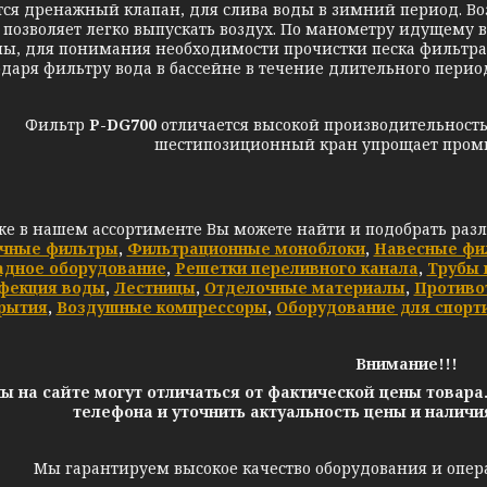
тся дренажный клапан, для слива воды в зимний период. 
 позволяет легко выпускать воздух. По манометру идущему 
мы, для понимания необходимости прочистки песка фильтр
даря фильтру вода в бассейне в течение длительного перио
ильтр
P-DG700
отличается высокой производительност
шестипозиционный кран упрощает промы
же в нашем ассортименте Вы можете найти и подобрать раз
чные фильтры
,
Фильтрационные моноблоки
,
Навесные фи
адное оборудование
,
Решетки переливного канала
,
Трубы 
фекция воды
,
Лестницы
,
Отделочные материалы
,
Противо
рытия
,
Воздушные компрессоры
,
Оборудование для спорт
Внимание!!!
ы на сайте могут отличаться от фактической цены товара
телефона и уточнить актуальность цены и налич
Мы гарантируем высокое качество оборудования и опер