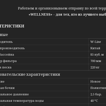
Работаем и организовываем отправку по всей тер
«WELLNESS» - для тех, кто из лучшего вы
ТЕРИСТИКИ
вные
одитель
W-Line
 производитель
Китай
бассейна
85 куб. м
р фильтра
700 мм
а песка
220 кг
овательские характеристики
ние
Новое
ал бочки
Полиэти
альное давление
2.5 бар.
альная температура воды
40 °C