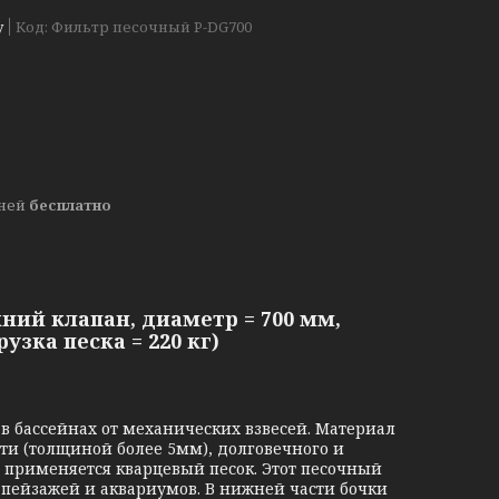
у
Код:
Фильтр песочный P-DG700
дней
бесплатно
ний клапан, диаметр = 700 мм,
узка песка = 220 кг)
в бассейнах от механических взвесей. Материал
ти (толщиной более 5мм), долговечного и
 применяется кварцевый песок. Этот песочный
 пейзажей и аквариумов. В нижней части бочки