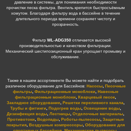
давление в системы, для понимания необходимости
прочистки песка фильтра. Вентиль крепится быстросъёмным
хомутом. Благодаря фильтру вода в бассейне в течение
длительного периода времени сохраняет чистоту и
прозрачность.
Фильтр
WL-ADG350
отличается высокой
производительностью и качеством фильтрации.
Механический шестипозиционный кран упрощает промывку и
обслуживание.
Также в нашем ассортименте Вы можете найти и подобрать
различное оборудование для Бассейнов:
Насосы
,
Песочные
фильтры
,
Фильтрационные моноблоки
,
Навесные
фильтрационные моноблоки
,
Кварцевый песок
,
Закладное оборудование
,
Решетки переливного канала
,
Трубы и фитинги
,
Подогрев воды
,
Освещение воды
,
Дезинфекция воды
,
Лестницы
,
Отделочные материалы
,
Противотоки
,
Водопады
,
Роботы-пылесосы
,
Защитные
покрытия
,
Воздушные компрессоры
,
Оборудование для
спортивных бассейнов
,
Механические пылесосы
.