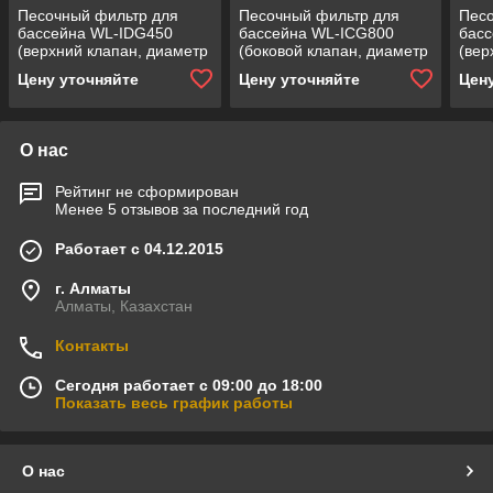
Песочный фильтр для
Песочный фильтр для
Песо
бассейна WL-IDG450
бассейна WL-ICG800
бас
(верхний клапан, диаметр
(боковой клапан, диаметр
(вер
= 450 мм,
= 800 мм,
= 65
Цену уточняйте
Цену уточняйте
Цен
производительность = 8
производительность = 25
прои
м3/ч, загрузка песка = 50
м3/ч, загрузка песка = 260
м3/ч
кг)
кг)
кг)
О нас
Рейтинг не сформирован
Менее 5 отзывов за последний год
Работает с 04.12.2015
г. Алматы
Алматы, Казахстан
Контакты
Сегодня работает с 09:00 до 18:00
Показать весь график работы
О нас