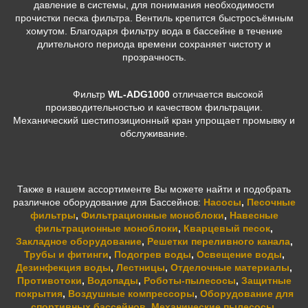
давление в системы, для понимания необходимости
прочистки песка фильтра. Вентиль крепится быстросъёмным
хомутом. Благодаря фильтру вода в бассейне в течение
длительного периода времени сохраняет чистоту и
прозрачность.
Фильтр
WL-ADG1000
отличается высокой
производительностью и качеством фильтрации.
Механический шестипозиционный кран упрощает промывку и
обслуживание.
Также в нашем ассортименте Вы можете найти и подобрать
различное оборудование для Бассейнов:
Насосы
,
Песочные
фильтры
,
Фильтрационные моноблоки
,
Навесные
фильтрационные моноблоки
,
Кварцевый песок
,
Закладное оборудование
,
Решетки переливного канала
,
Трубы и фитинги
,
Подогрев воды
,
Освещение воды
,
Дезинфекция воды
,
Лестницы
,
Отделочные материалы
,
Противотоки
,
Водопады
,
Роботы-пылесосы
,
Защитные
покрытия
,
Воздушные компрессоры
,
Оборудование для
спортивных бассейнов
,
Механические пылесосы
.