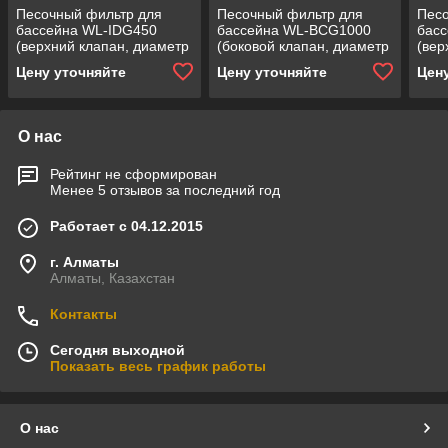
Песочный фильтр для
Песочный фильтр для
Песо
бассейна WL-IDG450
бассейна WL-BCG1000
бас
(верхний клапан, диаметр
(боковой клапан, диаметр
(вер
= 450 мм,
= 1000 мм,
= 65
Цену уточняйте
Цену уточняйте
Цен
производительность = 8
производительность = 35
прои
м3/ч, загрузка песка = 50
м3/ч, загрузка песка = 600
м3/ч
кг)
кг)
кг)
О нас
Рейтинг не сформирован
Менее 5 отзывов за последний год
Работает с 04.12.2015
г. Алматы
Алматы, Казахстан
Контакты
Сегодня выходной
Показать весь график работы
О нас