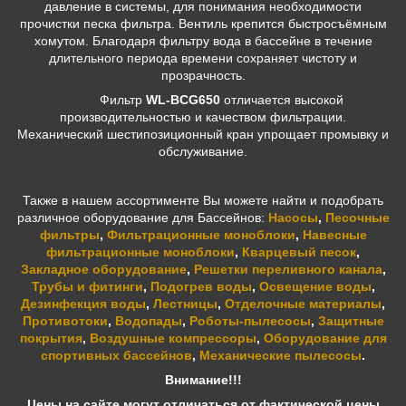
давление в системы, для понимания необходимости
прочистки песка фильтра. Вентиль крепится быстросъёмным
хомутом. Благодаря фильтру вода в бассейне в течение
длительного периода времени сохраняет чистоту и
прозрачность.
Фильтр
WL-BCG650
отличается высокой
производительностью и качеством фильтрации.
Механический шестипозиционный кран упрощает промывку и
обслуживание.
Также в нашем ассортименте Вы можете найти и подобрать
различное оборудование для Бассейнов:
Насосы
,
Песочные
фильтры
,
Фильтрационные моноблоки
,
Навесные
фильтрационные моноблоки
,
Кварцевый песок
,
Закладное оборудование
,
Решетки переливного канала
,
Трубы и фитинги
,
Подогрев воды
,
Освещение воды
,
Дезинфекция воды
,
Лестницы
,
Отделочные материалы
,
Противотоки
,
Водопады
,
Роботы-пылесосы
,
Защитные
покрытия
,
Воздушные компрессоры
,
Оборудование для
спортивных бассейнов
,
Механические пылесосы
.
Внимание!!!
Цены на сайте могут отличаться от фактической цены