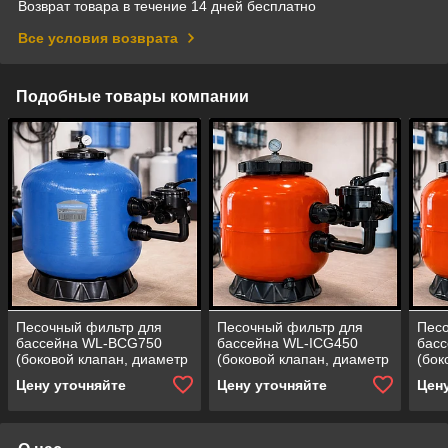
Возврат товара в течение 14 дней бесплатно
Все условия возврата
Подобные товары компании
Песочный фильтр для
Песочный фильтр для
Песо
бассейна WL-BCG750
бассейна WL-ICG450
бас
(боковой клапан, диаметр
(боковой клапан, диаметр
(бок
= 750 мм,
= 450 мм,
= 75
Цену уточняйте
Цену уточняйте
Цен
производительность = 22
производительность = 8
прои
м3/ч, загрузка песка = 230
м3/ч, загрузка песка = 50
м3/ч
кг)
кг)
кг)