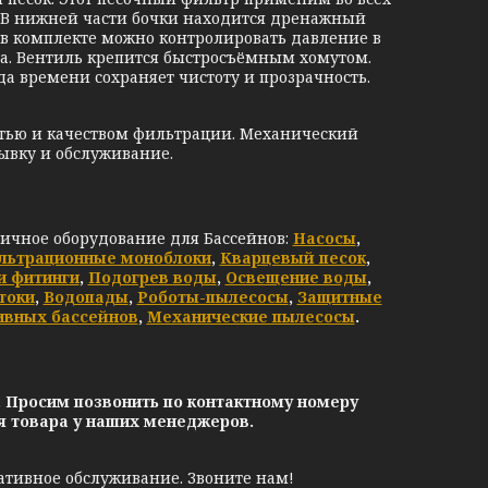
. В нижней части бочки находится дренажный
в комплекте можно контролировать давление в
а. Вентиль крепится быстросъёмным хомутом.
да времени сохраняет чистоту и прозрачность.
тью и качеством фильтрации. Механический
вку и обслуживание.
личное оборудование для Бассейнов:
Насосы
,
льтрационные моноблоки
,
Кварцевый песок
,
и фитинги
,
Подогрев воды
,
Освещение воды
,
токи
,
Водопады
,
Роботы-пылесосы
,
Защитные
ивных бассейнов
,
Механические пылесосы
.
. Просим позвонить по контактному номеру
ия товара у наших менеджеров.
ативное обслуживание. Звоните нам!