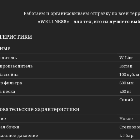
Работаем и организовываем отправку по всей тер
«WELLNESS» - для тех, кто из лучшего вы
ТЕРИСТИКИ
вные
одитель
W-Line
 производитель
Китай
бассейна
100 куб. м
р фильтра
800 мм
а песка
260 кг
Синий
овательские характеристики
ние
Новое
ал бочки
Стеклово
альное давление
2.5 бар.