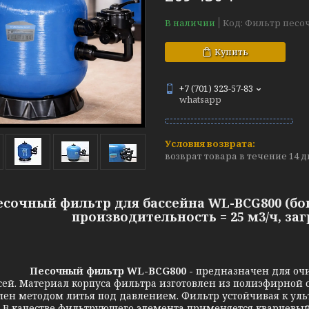
В наличии
Код:
Фильтр песо
Купить
+7 (701) 323-57-83
whatsapp
возврат товара в течение 14 
есочный фильтр для бассейна WL-BCG800 (бок
производительность = 25 м3/ч, загр
Песочный фильтр WL-BCG800 -
предназначен для очи
сей. Материал корпуса фильтра изготовлен из полиэфирной 
лен методом литья под давлением. Фильтр устойчивая к уль
 В качестве фильтрующего элемента применяется кварцевый