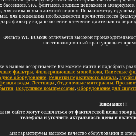
х бассейнов, SPA, фонтанов, водных пейзажей и аквариумов
, для слива воды в зимний период. По манометру идущему 
емы, для понимания необходимости прочистки песка фильтр
даря фильтру вода в бассейне в течение длительного перио
ильтр
WL-BCG800
отличается высокой производительнос
шестипозиционный кран упрощает промы
же в нашем ассортименте Вы можете найти и подобрать раз
чные фильтры
,
Фильтрационные моноблоки
,
Навесные фи
адное оборудование
,
Решетки переливного канала
,
Трубы 
фекция воды
,
Лестницы
,
Отделочные материалы
,
Противо
рытия
,
Воздушные компрессоры
,
Оборудование для спорт
Внимание!!!
ы на сайте могут отличаться от фактической цены товара
телефона и уточнить актуальность цены и налич
Мы гарантируем высокое качество оборудования и опер