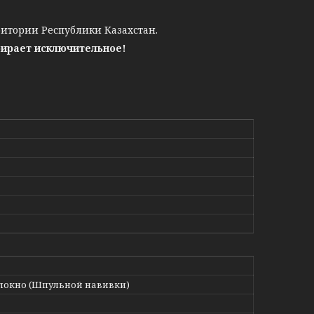
ритории Республики Казахстан.
бирает исключительное!
локно (Шпульной навивки)