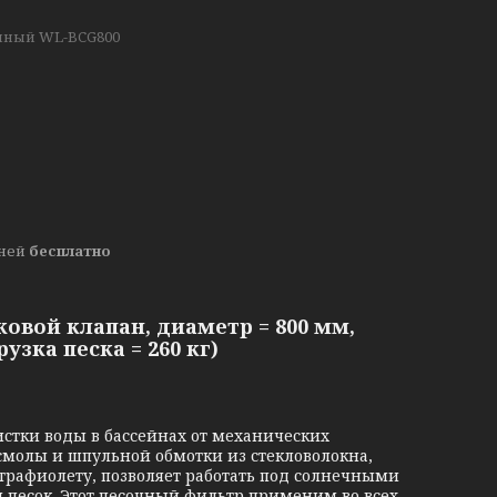
чный WL-BCG800
дней
бесплатно
овой клапан, диаметр = 800 мм,
узка песка = 260 кг)
стки воды в бассейнах от механических
смолы и шпульной обмотки из стекловолокна,
трафиолету, позволяет работать под солнечными
 песок. Этот песочный фильтр применим во всех