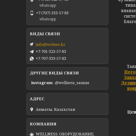
типа
whatsapp
клапан
+7 (707) 333-57-83
сист
whatsapp
Благо
Ф
info@welnes.kz
+7-701-323-57-83
+7-707-333-57-83
Так
Песо
ДРУГИЕ ВИДЫ СВЯЗИ
Закл
Дезин
instagram
@wellness_saunas
пок
Алматы, Казахстан
Цен
WELLNESS: ОБОРУДОВАНИЕ,