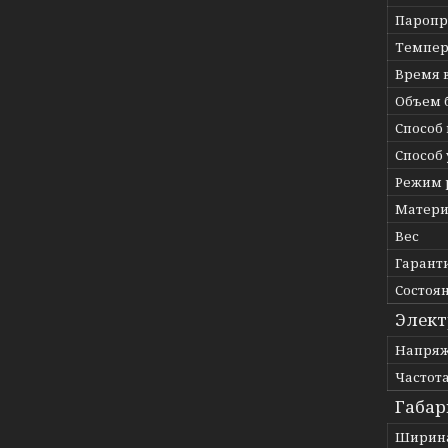
Паропр
Темпер
Время 
Объем 
Способ
Способ
Режим 
Матери
Вес
Гарант
Состоя
Элект
Напряж
Частот
Габар
Ширин