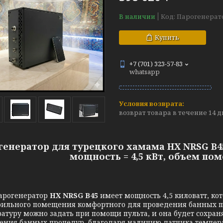
В наличии
Код:
Парогенерат
Купить
+7 (701) 323-57-83
whatsapp
возврат товара в течение 14 
генератор для турецкого хамама HX NRSG B4
мощность = 4,5 кВт, объем пом
огенератор
HX NRSG B45
имеет мощность 4,5 киловатт, ко
рильного помещения комфортного для проведения банных пр
атуру можно задать при помощи пульта, и она будет сохран
ения банных процедур, благодаря наличию датчика температ