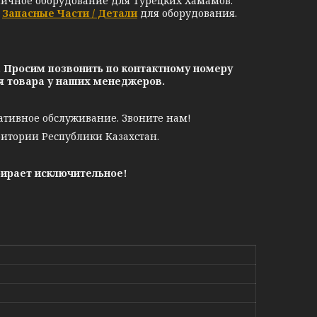
личное оборудование для Турецких Хамамов:
е
Запасные Части / Детали
для оборудования.
. Просим позвонить по контактному номеру
ия товара у наших менеджеров.
ативное обслуживание. Звоните нам!
ритории Республики Казахстан.
бирает исключительное!