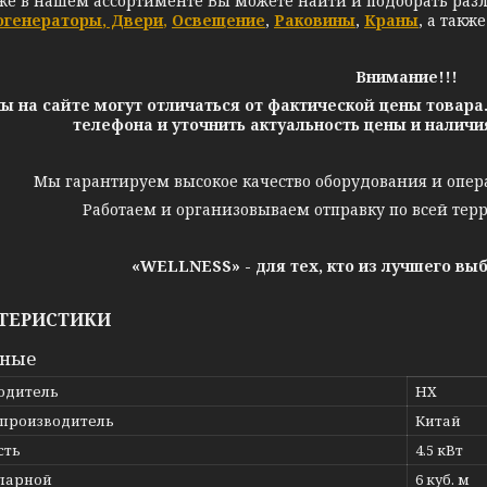
же в нашем ассортименте Вы можете найти и подобрать раз
огенераторы
,
Двери
,
Освещение
,
Раковины
,
Краны
, а такж
Внимание!!!
ы на сайте могут отличаться от фактической цены товара
телефона и уточнить актуальность цены и налич
Мы гарантируем высокое качество оборудования и опер
Работаем и организовываем отправку по всей тер
«WELLNESS» - для тех, кто из лучшего вы
ТЕРИСТИКИ
вные
одитель
HX
 производитель
Китай
сть
4.5 кВт
парной
6 куб. м