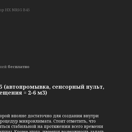
ор HX NRSG B45
дней
бесплатно
5 (автопромывка, сенсорный пульт,
ещения = 2-6 м3)
торой вполне достаточно для создания внутри
оцедур микроклимата. Стоит отметить, что
яться стабильной на протяжении всего времени
уры. Кроме этого, имеется возможность задать