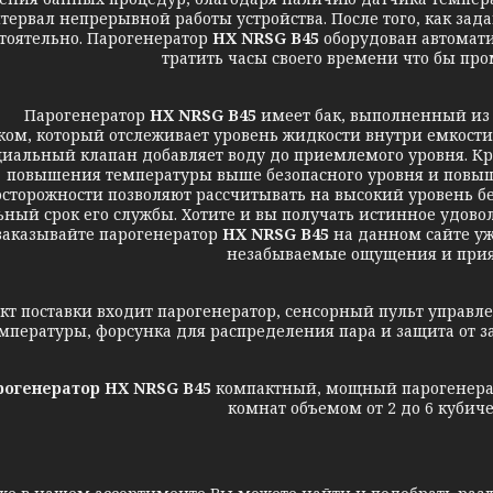
тервал непрерывной работы устройства. После того, как зад
тоятельно. Парогенератор
HX NRSG B45
оборудован автомати
тратить часы своего времени что бы пр
арогенератор
HX NRSG B45
имеет бак, выполненный из 
ом, который отслеживает уровень жидкости внутри емкости. 
циальный клапан добавляет воду до приемлемого уровня. Кр
повышения температуры выше безопасного уровня и повыше
сторожности позволяют рассчитывать на высокий уровень бе
ный срок его службы. Хотите и вы получать истинное удоволь
заказывайте парогенератор
HX NRSG B45
на данном сайте уж
незабываемые ощущения и прия
т поставки входит парогенератор, сенсорный пульт управл
мпературы, форсунка для распределения пара и защита от 
огенератор HX NRSG B45
компактный, мощный парогенерат
комнат объемом от 2 до 6 кубиче