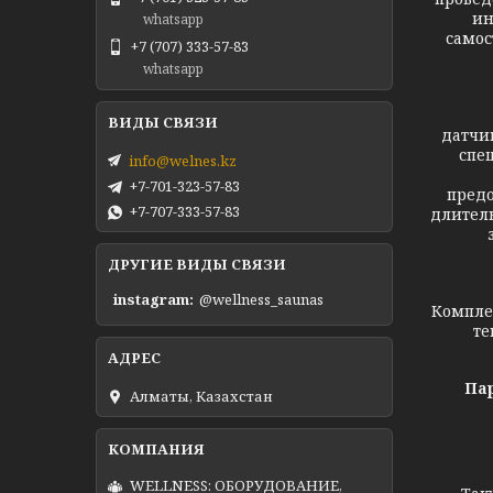
ин
whatsapp
самос
+7 (707) 333-57-83
whatsapp
П
датчик
спе
info@welnes.kz
+7-701-323-57-83
предо
+7-707-333-57-83
длитель
ДРУГИЕ ВИДЫ СВЯЗИ
instagram
@wellness_saunas
Комплек
те
Пар
Алматы, Казахстан
WELLNESS: ОБОРУДОВАНИЕ,