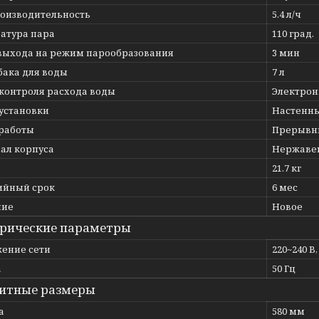
оизводительность
5.4 л/ч
атура пара
110 град.
выхода на режим парообразования
3 мин
бака для воды
7 л
 контроля расхода воды
Электро
 установки
Настенн
работы
Прерывн
ал корпуса
Нержаве
21.7 кг
ийный срок
6 мес
ние
Новое
рические параметры
ение сети
220~240 В,
а
50 Гц
итные размеры
а
580 мм