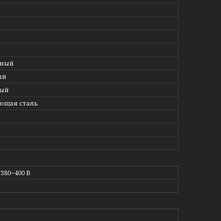
нный
ый
ый
ющая сталь
 380~400 В