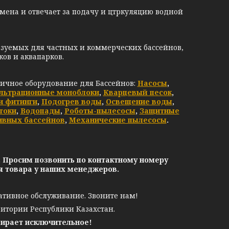
мена и отвечает за подачу и цтркуляцию водной
зуемых для частных и коммерческих бассейнов,
ков и аквапарков.
личное оборудование для Бассейнов:
Насосы
,
льтрационные моноблоки
,
Кварцевый песок
,
и фитинги
,
Подогрев воды
,
Освещение воды
,
токи
,
Водопады
,
Роботы-пылесосы
,
Защитные
ивных бассейнов
,
Механические пылесосы
.
. Просим позвонить по контактному номеру
ия товара у наших менеджеров.
ативное обслуживание. Звоните нам!
ритории Республики Казахстан.
бирает исключительное!