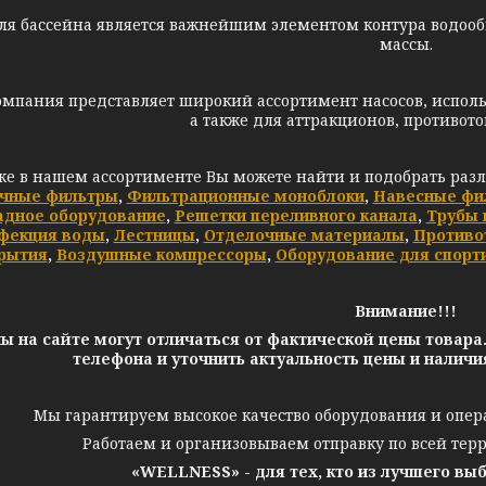
ля бассейна является важнейшим элементом контура водооб
массы.
мпания представляет широкий ассортимент насосов, исполь
а также для аттракционов, противото
же в нашем ассортименте Вы можете найти и подобрать раз
чные фильтры
,
Фильтрационные моноблоки
,
Навесные фи
адное оборудование
,
Решетки переливного канала
,
Трубы 
фекция воды
,
Лестницы
,
Отделочные материалы
,
Противо
рытия
,
Воздушные компрессоры
,
Оборудование для спорт
Внимание!!!
ы на сайте могут отличаться от фактической цены товара
телефона и уточнить актуальность цены и налич
Мы гарантируем высокое качество оборудования и опер
Работаем и организовываем отправку по всей тер
«WELLNESS» - для тех, кто из лучшего вы