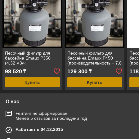
Песочный фильтр для
Песочный фильтр для
Песо
бассейна Emaux P350
бассейна Emaux P450
бас
(4,32 м3/ч,
(производительность = 7,8
(про
полипропиленовый,
м3/ч, полипропиленовый,
6,12
98 520
129 300
118
₸
₸
верхний клапан)
верхний клапан)
пол
верх
Купить
Купить
О нас
Рейтинг не сформирован
Менее 5 отзывов за последний год
Работает с 04.12.2015