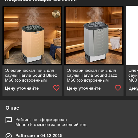
Электрическая печь для
Электрическая печь для
Элек
сауны Harvia Sound Bluez
сауны Harvia Sound Jazz
саун
M60 (со встроенным
M60 (со встроенным
M60 
пультом, мощность = 6
пультом, мощность = 6
пуль
Цену уточняйте
Цену уточняйте
Цен
кВт)
кВт)
кВт)
О нас
Рейтинг не сформирован
Менее 5 отзывов за последний год
Работает с 04.12.2015