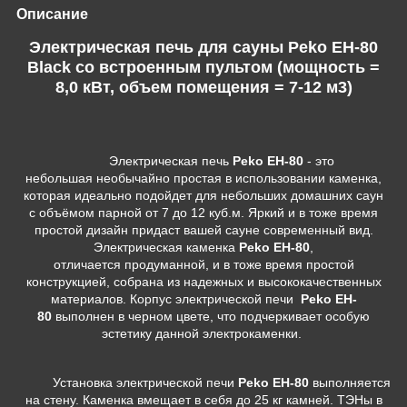
Описание
Электрическая печь для сауны Peko EH-80
Black со встроенным пультом (мощность =
8,0 кВт, объем помещения = 7-12 м3)
Электрическая печь
P
eko EH-80
- это
небольшая необычайно простая в использовании каменка,
которая идеально подойдет для небольших домашних саун
с объёмом парной от 7 до 12 куб.м. Яркий и в тоже время
простой дизайн придаст вашей сауне современный вид.
Электрическая каменка
Peko EH-80
,
отличается продуманной, и в тоже время простой
конструкцией, собрана из надежных и высококачественных
материалов. Корпус электрической печи
P
eko EH-
80
выполнен в черном цвете, что подчеркивает особую
эстетику данной электрокаменки.
Установка электрической печи
P
eko EH-80
выполняется
на стену. Каменка вмещает в себя до 25 кг камней. ТЭНы в