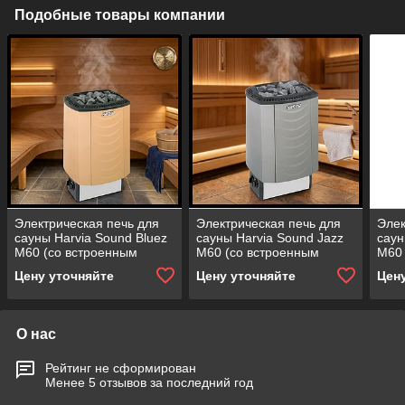
Подобные товары компании
Электрическая печь для
Электрическая печь для
Элек
сауны Harvia Sound Bluez
сауны Harvia Sound Jazz
саун
M60 (со встроенным
M60 (со встроенным
M60 
пультом, мощность = 6
пультом, мощность = 6
пуль
Цену уточняйте
Цену уточняйте
Цен
кВт)
кВт)
кВт)
О нас
Рейтинг не сформирован
Менее 5 отзывов за последний год