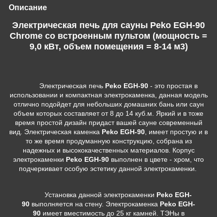
Описание
Электрическая печь для сауны Peko EGH-90
Chrome со встроенным пультом (мощность =
9,0 кВт, объем помещения = 8-14 м3)
Электрическая печь
Peko EGH-90
- это простая в
использовании и компактная электрокаменка, данная модель
отлично подойдет для небольших домашних бань или саун
объем которых составляет от 8 до 14 куб.м. Яркий и в тоже
время простой дизайн придаст вашей сауне современный
вид. Электрическая каменка
Peko EGH-90
, имеет простую и в
то же время продуманную конструкцию, собрана из
надежных и высококачественных материалов. Корпус
электрокаменки
Peko EGH-90
выполнен в цвете - хром, что
подчеркивает особую эстетику данной электрокаменки.
Установка данной электрокаменки
Peko EGH-
90
выполняется на стену. Электрокаменка
Peko EGH-
90
имеет вместимость до 25 кг камней. ТЭНы в