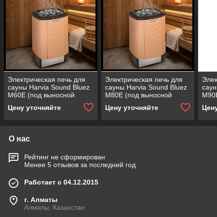
Электрическая печь для
Электрическая печь для
Элек
сауны Harvia Sound Bluez
сауны Harvia Sound Bluez
саун
M60E (под выносной
M80E (под выносной
M90E
пульт управления,
пульт управления,
пуль
Цену уточняйте
Цену уточняйте
Цен
мощность = 6 кВт)
мощность = 8 кВт)
мощн
О нас
Рейтинг не сформирован
Менее 5 отзывов за последний год
Работает с 04.12.2015
г. Алматы
Алматы, Казахстан