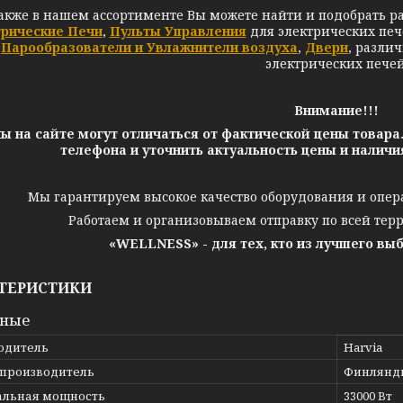
акже в нашем ассортименте Вы можете найти и подобрать р
трические Печи
,
Пульты Управления
для электрических печ
Парообразователи и Увлажнители воздуха
,
Двери
,
разли
электрических печей
Внимание!!!
ы на сайте могут отличаться от фактической цены товара
телефона и уточнить актуальность цены и налич
Мы гарантируем высокое качество оборудования и опер
Работаем и организовываем отправку по всей тер
«WELLNESS» - для тех, кто из лучшего вы
ТЕРИСТИКИ
вные
одитель
Harvia
 производитель
Финлянд
льная мощность
33000 Вт