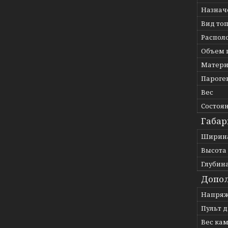
Назнач
Вид то
Распол
Объем 
Матери
Пароге
Вес
Состоя
Габар
Ширин
Высота
Глубин
Допол
Напря
Пульт 
Вес ка