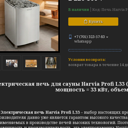
В наличии
Код:
Печь Harvia P
Купить
+7 (701) 323-57-83
whatsapp
возврат товара в течение 14 
ектрическая печь для сауны Harvia Profi L33
мощность = 33 кВт, объем 
трическая печь Harvia Profi L33
– выбор настоящих про
оизводителя давно уже является гарантом высокого качеств
именяемых в производстве печей высоких технологий. Поэт
омичность и производительность, эта электрокаменка Harvi