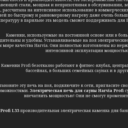
веющей стали, мощная и неприхотливая в обслуживании,
э
i, рассчитана на интенсивное использование в коммерческих 
чей по быстрому и равномерному нагреву даже очень боль
пературу в парильне эта модель сможет поддерживать для 
менки, используемые на постоянной основе или в больш
дительны и удобны. Устанавливаемые на пол электрические
м мире качества Harvia. Они полностью изготовлены из не
интенсивной эксплуатации мощностью
нки Profi безотказно работают в фитнес-клубах, центрах з
бассейнах, в больших семейных саунах и в друг
вите эту печь на пол, подключите к сети, пригласите сво
озможностями.
Электрическая печь для сауны Harvia Profi
с
впечатлить мощностью! Они не смогут променят
 Profi L33
производительная электрическая каменка для бань 