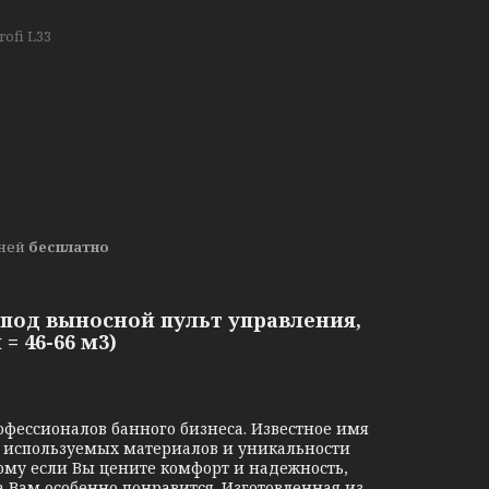
rofi L33
дней
бесплатно
 (под выносной пульт управления,
= 46-66 м3)
фессионалов банного бизнеса. Известное имя
а используемых материалов и уникальности
ому если Вы цените комфорт и надежность,
a Вам особенно понравится. Изготовленная из