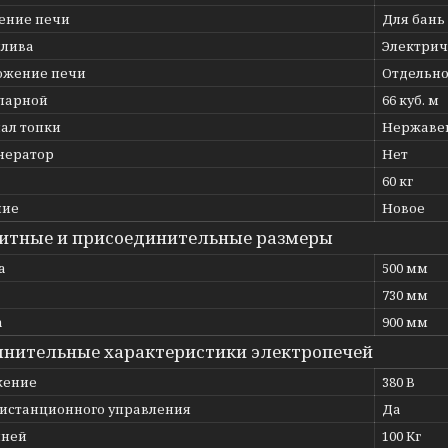
ение печи
Для бань 
плива
Электрич
ожение печи
Отдельно
парной
66 куб. м
ал топки
Нержаве
нератор
Нет
60 кг
ние
Новое
итные и присоединительные размеры
а
500 мм
730 мм
а
900 мм
нительные характеристики электропечей
жение
380 В
дистанционного управления
Да
мней
100 Кг