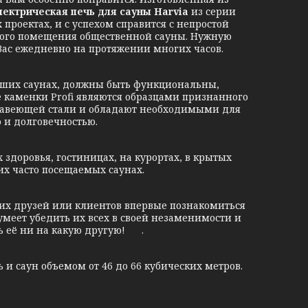
лектрическая печь для сауны Harvia
из серии
проектах, и с успехом справится с непростой
шого помещения общественной сауны. Нужную
Вас ежедневно на протяжении многих часов.
их саунах, должны быть функциональны,
 каменки Profi являются образцами признанного
ржавеющей стали и обладают необходимыми для
 и долговечностью.
доровья, гостиницах, на курортах, в крытых
их часто посещаемых саунах.
их друзей или клиентов впервые познакомиться
умеет убедить их всех в своей незаменимости и
ь её ни на какую другую! .
и саун объемом от 46 до 66 кубических метров.