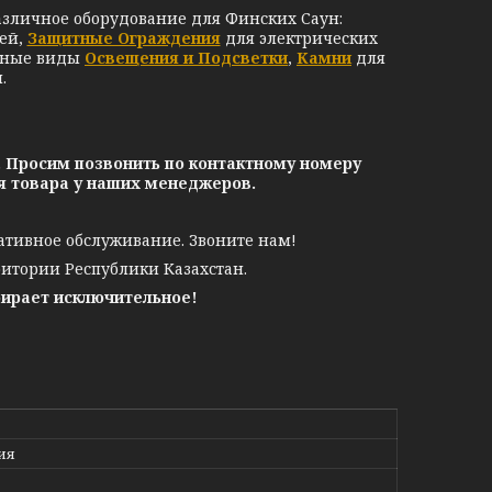
азличное оборудование для Финских Саун:
ей,
Защитные Ограждения
для электрических
чные виды
Освещения и Подсветки
,
Камни
для
.
. Просим позвонить по контактному номеру
ия товара у наших менеджеров.
ативное обслуживание. Звоните нам!
ритории Республики Казахстан.
бирает исключительное!
ия