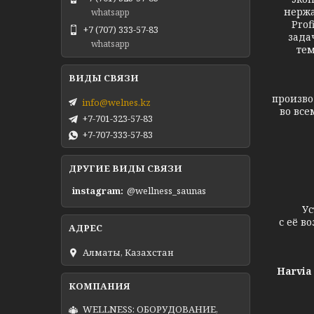
нержа
whatsapp
Prof
+7 (707) 333-57-83
зада
whatsapp
тем
Ка
произво
info@welnes.kz
во все
+7-701-323-57-83
+7-707-333-57-83
Каме
ДРУГИЕ ВИДЫ СВЯЗИ
instagram
@wellness_saunas
Устано
с её в
Алматы, Казахстан
Harvia
WELLNESS: ОБОРУДОВАНИЕ,