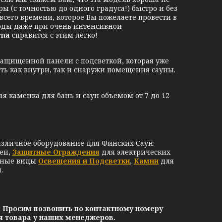
 (с точностью до одного градуса!) быстро и без
его времени, которое Вы пожелаете провести в
годы даже при очень интенсивной
rna
справится с этим легко!
защищенной панели с подсветкой, которая уже
ть как внутри, так и снаружи помещения сауны.
я каменка для бань и саун объемом от 7 до 12
азличное оборудование для Финских Саун:
ей,
Защитные Ограждения
для электрических
чные виды
Освещения и Подсветки
,
Камни
для
.
. Просим позвонить по контактному номеру
ия товара у наших менеджеров.