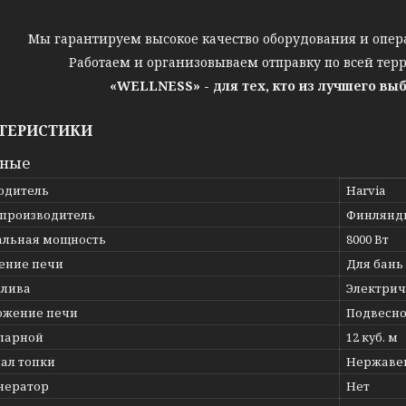
Мы гарантируем высокое качество оборудования и опер
Работаем и организовываем отправку по всей тер
«WELLNESS» - для тех, кто из лучшего вы
ТЕРИСТИКИ
вные
одитель
Harvia
 производитель
Финлянд
льная мощность
8000 Вт
ение печи
Для бань 
плива
Электрич
ожение печи
Подвесн
парной
12 куб. м
ал топки
Нержаве
нератор
Нет