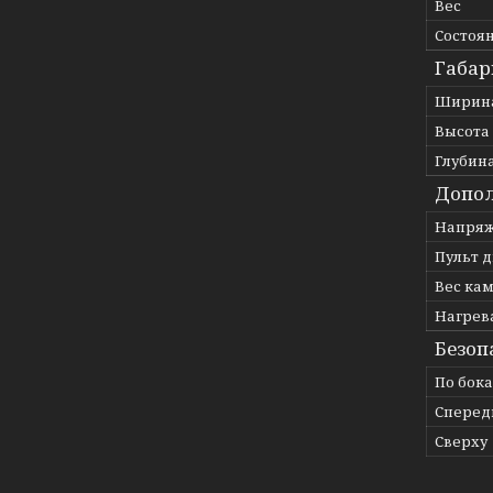
Вес
Состоя
Габар
Ширин
Высота
Глубин
Допол
Напря
Пульт 
Вес ка
Нагрев
Безоп
По бок
Сперед
Сверху