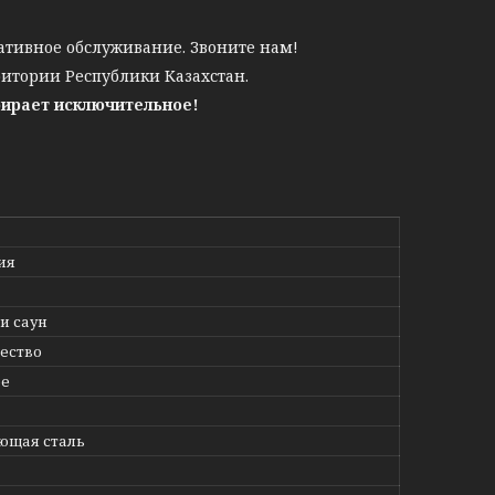
ативное обслуживание. Звоните нам!
ритории Республики Казахстан.
бирает исключительное!
ия
и саун
ество
ое
ющая сталь