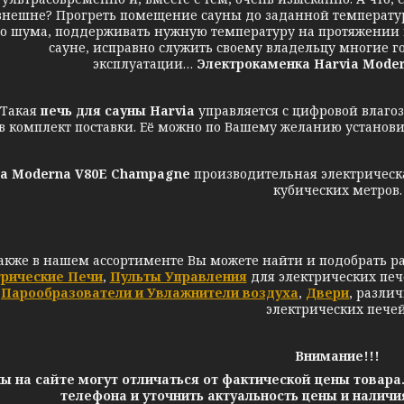
внешне? Прогреть помещение сауны до заданной температуры
 шума, поддерживать нужную температуру на протяжении вс
сауне, исправно служить своему владельцу многие 
эксплуатации…
Электрокаменка Harvia Mode
кая
печь для сауны Harvia
управляется с цифровой влаго
в комплект поставки. Её можно по Вашему желанию установи
ia Moderna V80E Champagne
производительная электрическа
кубических метров.
акже в нашем ассортименте Вы можете найти и подобрать р
трические Печи
,
Пульты Управления
для электрических печ
Парообразователи и Увлажнители воздуха
,
Двери
,
разли
электрических печей
Внимание!!!
ы на сайте могут отличаться от фактической цены товара
телефона и уточнить актуальность цены и налич