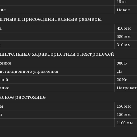
15 кг
ние
Новое
итные и присоединительные размеры
а
410 мм
580 мм
а
310 мм
нительные характеристики электропечей
жение
380 В
дистанционного управления
Да
мней
20 Кг
ание
Нагрева
асное расстояние
ам
150 мм
и
150 мм
1100 мм