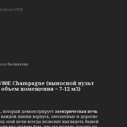
Moderna V80E
дней
бесплатно
 V80E Champagne (выносной пульт
, объем помещения = 7-12 м3)
 который демонстрирует
электрическая печь
ь каждой линии корпуса, элегантные и дорогие
вид этой печи всегда позволит выглядеть Вашей
 если мы скажем Вам, что эта модель хороша не