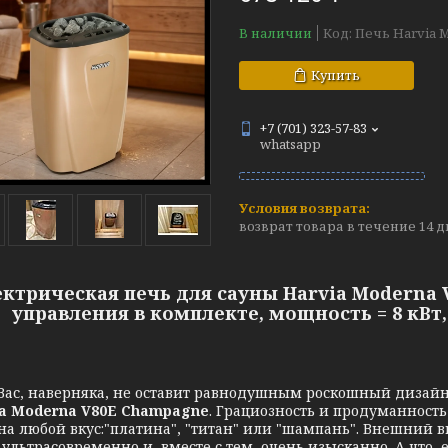
В наличии
Код:
Печь Harvia 
Купить
+7 (701) 323-57-83
whatsapp
возврат товара в течение 14 
ектрическая печь для сауны Harvia Moderna
управления в комплекте, мощность = 8 кВт
наверняка, не оставит равнодушным роскошный дизайн,
a Moderna V80E Champagne
. Грациозность и продуманност
на любой вкус:"платина", "титан" или "шампань". Внешний 
 ультрасовременно и, вместе с тем, очень изысканно. А что,