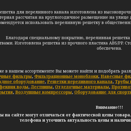
ка для переливного канала изготовлена из высокопрочног
териал рассчитан на круглогодичное размещение на улице д
омендуется использовать переливную решетку в обществен
агодаря специальному покрытию, переливная решетка Gr
твами. Изготовлена решетка из прочного пластика ABS/PP. С
обеспечена.
же в нашем ассортименте Вы можете найти и подобрать раз
чные фильтры
,
Фильтрационные моноблоки
,
Навесные фи
адное оборудование
,
Решетки переливного канала
,
Трубы 
фекция воды
,
Лестницы
,
Отделочные материалы
,
Противо
рытия
,
Воздушные компрессоры
,
Оборудование для спорт
Внимание!!!
ы на сайте могут отличаться от фактической цены товара
телефона и уточнить актуальность цены и налич