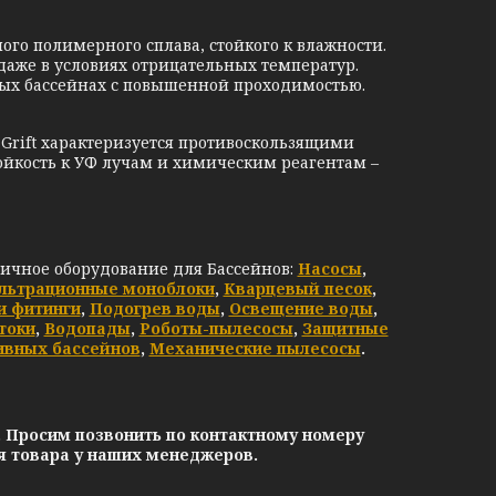
о полимерного сплава, стойкого к влажности.
аже в условиях отрицательных температур.
ных бассейнах с повышенной проходимостью.
ift характеризуется противоскользящими
тойкость к УФ лучам и химическим реагентам –
личное оборудование для Бассейнов:
Насосы
,
льтрационные моноблоки
,
Кварцевый песок
,
и фитинги
,
Подогрев воды
,
Освещение воды
,
токи
,
Водопады
,
Роботы-пылесосы
,
Защитные
ивных бассейнов
,
Механические пылесосы
.
. Просим позвонить по контактному номеру
ия товара у наших менеджеров.