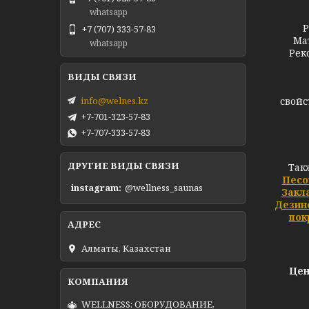
whatsapp
Решет
+7 (707) 333-57-83
Ма
whatsapp
Рек
Бл
info@welnes.kz
свойс
+7-701-323-57-83
+7-707-333-57-83
ДРУГИЕ ВИДЫ СВЯЗИ
Так
Песо
instagram
@wellness_saunas
Закл
Дезин
пок
Алматы, Казахстан
Цен
WELLNESS: ОБОРУДОВАНИЕ,