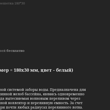
решетка 180*30
дней
бесплатно
ер = 180х30 мм, цвет - белый)
ной системой заборы воды. Предназначена для
ливной желоб бассейна, являясь одновременно
ода вытесняемая волновым переливом через
вной коллектор и переливную емкость. За счет
ри почти любых радиусах переливного лотка.