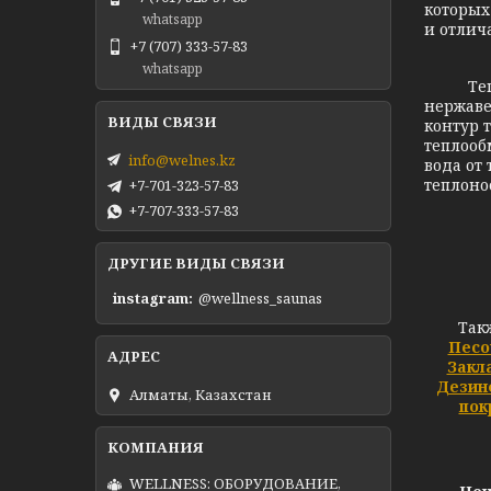
которых
whatsapp
и отлич
+7 (707) 333-57-83
whatsapp
Теплооб
нержаве
контур 
теплооб
info@welnes.kz
вода от
теплоно
+7-701-323-57-83
+7-707-333-57-83
ДРУГИЕ ВИДЫ СВЯЗИ
instagram
@wellness_saunas
Так
Песо
Закл
Дезин
Алматы, Казахстан
пок
WELLNESS: ОБОРУДОВАНИЕ,