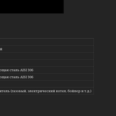
ый
щая сталь AISI 306
щая сталь AISI 306
тель (газовый, электрический котел, бойлер и т.д.)