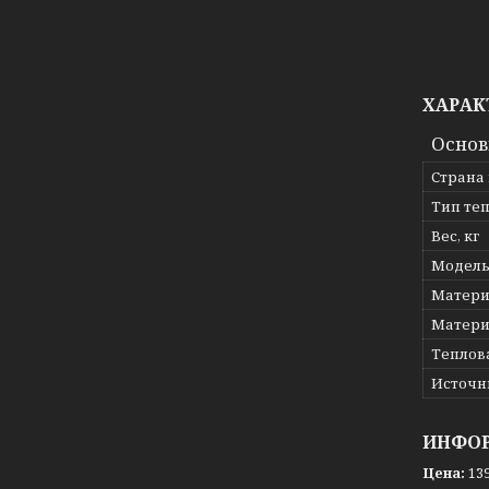
ХАРАК
Осно
Страна
Тип те
Вес, кг
Модел
Матери
Матери
Теплов
Источн
ИНФОР
Цена:
139