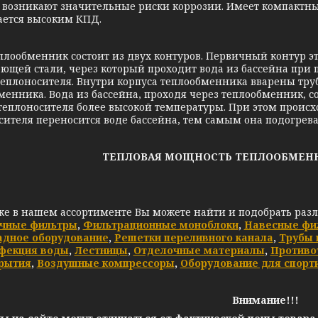
 возникают значительные риски коррозии. Имеет компактн
ается высоким КПД.
менник состоит из двух контуров. Первичный контур это
ющей стали, через который проходит вода из бассейна при 
теплоносителя. Внутри корпуса теплообменника вварены труб
менника. Вода из бассейна, проходя через теплообменник, с
 теплоносителя более высокой температуры. При этом происхо
сителя переносится воде бассейна, тем самым она подогрева
ТЕПЛОВАЯ МОЩНОСТЬ ТЕПЛООБМЕННИК
же в нашем ассортименте Вы можете найти и подобрать раз
чные фильтры
,
Фильтрационные моноблоки
,
Навесные фи
адное оборудование
,
Решетки переливного канала
,
Трубы 
фекция воды
,
Лестницы
,
Отделочные материалы
,
Противо
рытия
,
Воздушные компрессоры
,
Оборудование для спорт
Внимание!!!