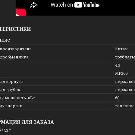
ТЕРИСТИКИ
вные
 производитель
Китай
плообменника
трубчат
4.3
ь
MF200
ал корпуса
нержавею
ал трубок
нержавею
ая мощность, кВт
60
ик энергии
теплоноси
МАЦИЯ ДЛЯ ЗАКАЗА
 520 ₸