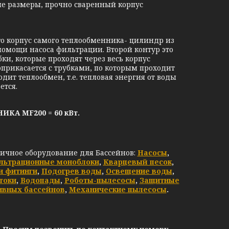
ые размеры, прочно сваренный корпус
 корпус самого теплообменника- цилиндр из
помощи насоса фильтрации. Второй контур это
ки, которые проходят через весь корпус
оприкасается с трубками, по которым проходит
дит теплообмен, т.е. тепловая энергия от воды
ется.
А MF200 = 60 кВт.
личное оборудование для Бассейнов:
Насосы
,
льтрационные моноблоки
,
Кварцевый песок
,
и фитинги
,
Подогрев воды
,
Освещение воды
,
токи
,
Водопады
,
Роботы-пылесосы
,
Защитные
ивных бассейнов
,
Механические пылесосы
.