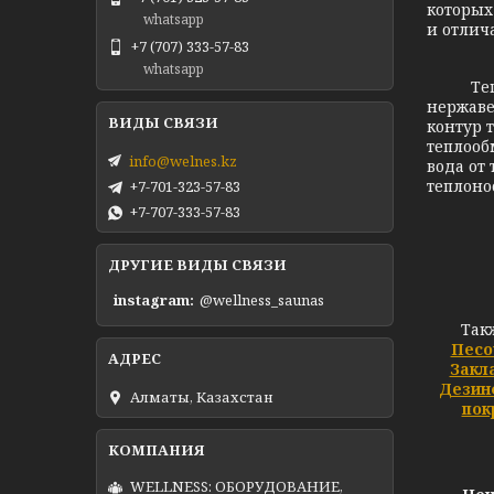
которых
whatsapp
и отлич
+7 (707) 333-57-83
whatsapp
Теплооб
нержаве
контур 
теплооб
info@welnes.kz
вода от
теплоно
+7-701-323-57-83
+7-707-333-57-83
ДРУГИЕ ВИДЫ СВЯЗИ
instagram
@wellness_saunas
Так
Песо
Закл
Дезин
Алматы, Казахстан
пок
WELLNESS: ОБОРУДОВАНИЕ,