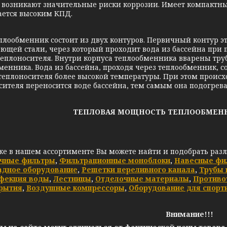
 возникают значительные риски коррозии. Имеет компактн
ается высоким КПД.
менник состоит из двух контуров. Первичный контур это
ющей стали, через который проходит вода из бассейна при 
теплоносителя. Внутри корпуса теплообменника вварены труб
менника. Вода из бассейна, проходя через теплообменник, с
 теплоносителя более высокой температуры. При этом происхо
сителя переносится воде бассейна, тем самым она подогрева
ТЕПЛОВАЯ МОЩНОСТЬ ТЕПЛООБМЕННИК
же в нашем ассортименте Вы можете найти и подобрать раз
чные фильтры
,
Фильтрационные моноблоки
,
Навесные фи
адное оборудование
,
Решетки переливного канала
,
Трубы 
фекция воды
,
Лестницы
,
Отделочные материалы
,
Противо
рытия
,
Воздушные компрессоры
,
Оборудование для спорт
Внимание!!!