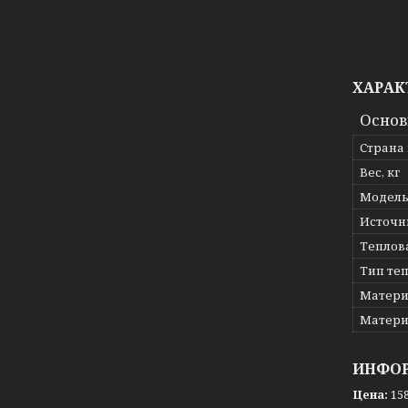
ХАРАК
Осно
Страна
Вес, кг
Модел
Источн
Теплов
Тип те
Матери
Матери
ИНФОР
Цена:
158