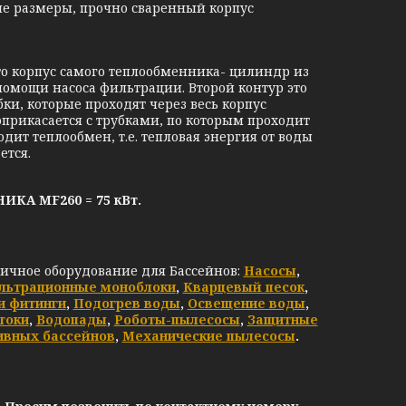
ые размеры, прочно сваренный корпус
 корпус самого теплообменника- цилиндр из
помощи насоса фильтрации. Второй контур это
ки, которые проходят через весь корпус
оприкасается с трубками, по которым проходит
дит теплообмен, т.е. тепловая энергия от воды
ется.
А MF260 = 75 кВт.
личное оборудование для Бассейнов:
Насосы
,
льтрационные моноблоки
,
Кварцевый песок
,
и фитинги
,
Подогрев воды
,
Освещение воды
,
токи
,
Водопады
,
Роботы-пылесосы
,
Защитные
ивных бассейнов
,
Механические пылесосы
.