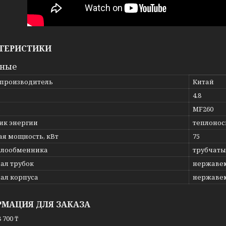
ТЕРИСТИКИ
вные
 производитель
Китай
4.8
ь
MF260
ик энергии
теплоноси
ая мощность, кВт
75
плообменника
трубчат
ал трубок
нержавею
ал корпуса
нержавею
МАЦИЯ ДЛЯ ЗАКАЗА
 700 ₸