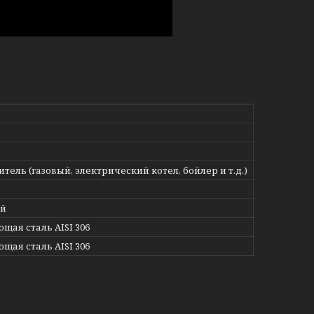
тель (газовый, электрический котел, бойлер и т.д.)
ый
щая сталь AISI 306
щая сталь AISI 306