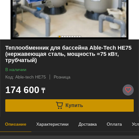
Теплообменник для бассейна Able-Tech HE75
(нержавеющая сталь, мощность =75 кВт,
трубчатый)
В наличии
Код: Able-tech HE75
Розница
174 600
₸
Купить
Описание
Характеристики
Доставка
Оплата
Усл