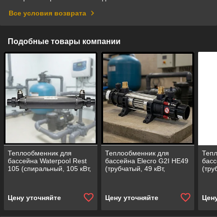
Все условия возврата
Подобные товары компании
Теплообменник для
Теплообменник для
Теп
бассейна Waterpool Rest
бассейна Elecro G2I HE49
басс
105 (спиральный, 105 кВт,
(трубчатый, 49 кВт,
(тру
нержавеющая сталь)
нержавеющая сталь
нер
Incoloy+316L)
Inco
Цену уточняйте
Цену уточняйте
Цен