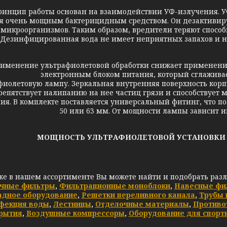
п работы основан на взаимодействии УФ-излучения. УФ-с
ся очень мощным бактерицидным средством. Он дезактивиру
микроорганизмов. Таким образом, вредители теряют способ
Дезинфицированная вода не имеет неприятных запахов и не
ение ультрафиолетовой обработки снижает применение х
электронным блоком питания, который сглаживае
фиолетовую лампу. Зеркальная внутренняя поверхность кор
репятствует налипанию на нее частиц грязи и способствуе
ия. В комплекте поставляется универсальный фитинг, что по
50 или 63 мм. От мощности лампы зависит и
МОЩНОСТЬ УЛЬТРАФИОЛЕТОВОЙ УСТАНОВКИ ABL
же в нашем ассортименте Вы можете найти и подобрать раз
чные фильтры
,
Фильтрационные моноблоки
,
Навесные фи
адное оборудование
,
Решетки переливного канала
,
Трубы 
фекция воды
,
Лестницы
,
Отделочные материалы
,
Противо
рытия
,
Воздушные компрессоры
,
Оборудование для спорт