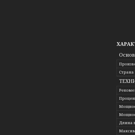
ХАРАК
Осно
Произв
Страна
ТЕХН
Рекоме
Процен
Мощност
Мощнос
Длина 
Максим