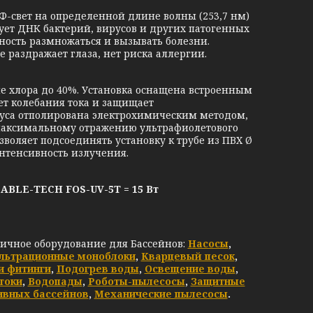
вет на определенной длине волны (253,7 нм)
ет ДНК бактерий, вирусов и других патогенных
ность размножаться и вызывать болезни.
 раздражает глаза, нет риска аллергии.
лора до 40%. Установка оснащена встроенным
т колебания тока и защищает
пуса отполирована электрохимическим методом,
т максимальному отражению ультрафиолетового
зволяет подсоединять установку к трубе из ПВХ Ø
нтенсивность излучения.
E-TECH FOS-UV-5T = 15 Вт
личное оборудование для Бассейнов:
Насосы
,
льтрационные моноблоки
,
Кварцевый песок
,
и фитинги
,
Подогрев воды
,
Освещение воды
,
токи
,
Водопады
,
Роботы-пылесосы
,
Защитные
ивных бассейнов
,
Механические пылесосы
.