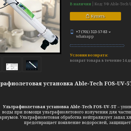
В наличии
Код:
УФ Able-Tech 
Купить
+7 (701) 323-57-83
whatsapp
возврат товара в течение 14 
рафиолетовая установка Able-Tech FOS-UV-5T
трафиолетовая установка Able-Tech FOS-UV-5T
– уни
воды при помощи ультрафиолетового излучения для частны
ариумов. Ультрафиолетовая обработка нейтрализует запах хл
предотвращает появление водорослей, защищает 