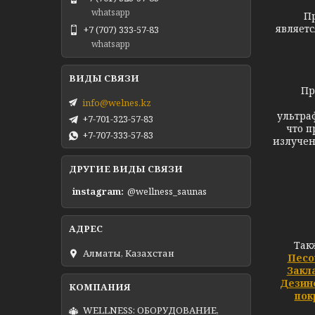
whatsapp
Принци
являет
+7 (707) 333-57-83
whatsapp
Примен
info@welnes.kz
ультра
+7-701-323-57-83
что п
+7-707-333-57-83
излучен
ДРУГИЕ ВИДЫ СВЯЗИ
instagram
@wellness_saunas
Так
Алматы, Казахстан
Песо
Закл
Дезин
пок
WELLNESS: ОБОРУДОВАНИЕ,