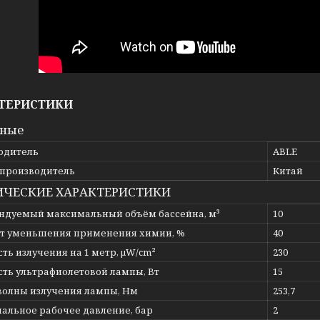
ТЕРИСТИКИ
вные
одитель
ABLE
 производитель
Китай
ИЧЕСКИЕ ХАРАКТЕРИСТИКИ
ндуемый максимальный объём бассейна, м³
10
т уменьшения применения химии, %
40
ь излучения на 1 метр, μW/cm²
230
ть ультрафиолетовой лампы, Вт
15
волны излучения лампы, Нм
253,7
альное рабочее давление, бар
2