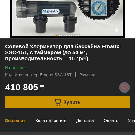
Солевой хлоринатор для бассейна Emaux
SSC-15T, с таймером (до 50 м³,
производительность = 15 гр/ч)
В наличии
Код: Хлоринатор Emaux SSC-15T
Розница
410 805
₸
Купить
Описание
Характеристики
Доставка
Оплата
Усл