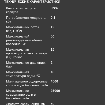
ТЕХНИЧЕСКИЕ ХАРАКТЕРИСТИКИ
Класс влагозащиты
IPX4
корпуса
Потребляемая мощность,
0,1
кВт
Максимальный поток
12
воды, м³/ч
Максимальный
50
рекомендуемый объём
бассейна, м³
Максимальная
15
производительность хлора
(Cl), гр/час
Максимальное давление,
2
бар
Максимальная
40
температура воды, ºС
Минимальное содержание
4500
соли в воде бассейна, мг/л
Максимальное
25000
содержание соли в
бассейне, мг/л
Диаметр соединения, мм
50