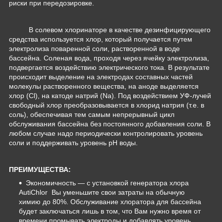
риски при передозировке.
В солевом хлоринаторе в качестве дезинфицирующего
средства используется хлор, который получается путем
электролиза поваренной соли, растворенной в воде
бассейна. Соленая вода, проходя через ячейку электролиза,
подвергается воздействию электрического тока. В результате
происходит выделение на электродах составных частей
молекулы растворенного вещества, на аноде выделяется
хлор (Cl), на катоде натрий (Na). Под воздействием УФ-лучей
свободный хлор преобразовывается в хлорид натрия (т.е. в
соль), обеспечивая тем самым непрерывный цикл
обслуживания бассейна без постоянного добавления соли. В
любом случае надо периодически контролировать уровень
соли и поддерживать уровень рН воды.
ПРЕИМУЩЕСТВА:
Экономичность — с установкой генератора хлора
AutiChlor Вы уменьшите свои затраты на обычную
химию до 80%. Обслуживание хлоратора для бассейна
будет заключаться лишь в том, что Вам нужно время от
времени промывать электроды и добавлять уровень