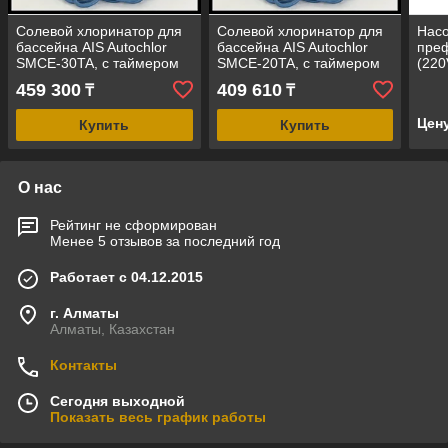
Солевой хлоринатор для
Солевой хлоринатор для
Насо
бассейна AIS Autochlor
бассейна AIS Autochlor
пре
SMCE-30TA, с таймером
SMCE-20TA, с таймером
(220
(до 120 м³,
(до 80 м³,
прои
459 300
409 610
₸
₸
производительность = 33
производительность = 22
м³/ч,
гр/ч)
гр/ч)
Цен
Купить
Купить
О нас
Рейтинг не сформирован
Менее 5 отзывов за последний год
Работает с 04.12.2015
г. Алматы
Алматы, Казахстан
Контакты
Сегодня выходной
Показать весь график работы