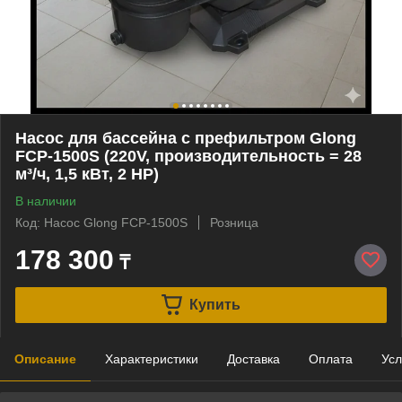
Насос для бассейна c префильтром Glong
FCP-1500S (220V, производительность = 28
м³/ч, 1,5 кВт, 2 HP)
В наличии
Код: Насос Glong FCP-1500S
Розница
178 300
₸
Купить
Описание
Характеристики
Доставка
Оплата
Усл