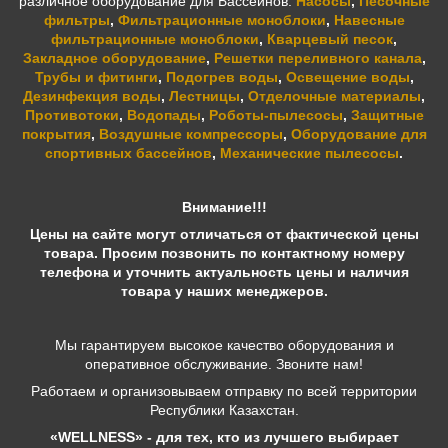
различное оборудование для Бассейнов:
Насосы
,
Песочные
фильтры
,
Фильтрационные моноблоки
,
Навесные
фильтрационные моноблоки
,
Кварцевый песок
,
Закладное оборудование
,
Решетки переливного канала
,
Трубы и фитинги
,
Подогрев воды
,
Освещение воды
,
Дезинфекция воды
,
Лестницы
,
Отделочные материалы
,
Противотоки
,
Водопады
,
Роботы-пылесосы
,
Защитные
покрытия
,
Воздушные компрессоры
,
Оборудование для
спортивных бассейнов
,
Механические пылесосы
.
Внимание!!!
Цены на сайте могут отличаться от фактической цены
товара. Просим позвонить по контактному номеру
телефона и уточнить актуальность цены и наличия
товара у наших менеджеров.
Мы гарантируем высокое качество оборудования и
оперативное обслуживание. Звоните нам!
Работаем и организовываем отправку по всей территории
Республики Казахстан.
«WELLNESS» - для тех, кто из лучшего выбирает