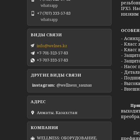
резьбов
whatsapp
IPX5. Н
+7 (707) 333-57-83
низким 
whatsapp
ОСОБЕН
- Асинх
- Класс 
info@welnes.kz
- Класс 
+7-701-323-57-83
- Защита
+7-707-333-57-83
- Защита
- Насос
- Детал
ДРУГИЕ ВИДЫ СВЯЗИ
- Подши
- Высок
instagram
@wellness_saunas
- Внешн
Принцип
выходит
Алматы, Казахстан
преобра
Перед т
WELLNESS: ОБОРУДОВАНИЕ,
префиль