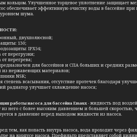
ым кольцом. Улучшенное торцевое уплотнение защищает мех
асос обеспечивает эффективную очистку воды в бассейне при
уровнем шума.
НОСТИ:
ронный, двухполюсной;
защиты: 130;
водозащиты: IPX54;
 от перегрузки;
 от перегрева;
 предназначен для бассейнов и СПА больших и средних разме
и из нержавеющих материалов;
пники NSK;
ая степень всасывания, отсутствие протечек благодаря улу
ий радиатор улучшает охлаждение насоса;
жидкость под возде
 работы насоса для бассейна Emaux -
 из него с более высоким давлением и большей скоростью, че
зуется в давление перед выходом жидкости из насоса.
ем, как попасть внутрь насоса, вода проходит через филь
тре на корпусе насоса. Префильтр представляет собой цил