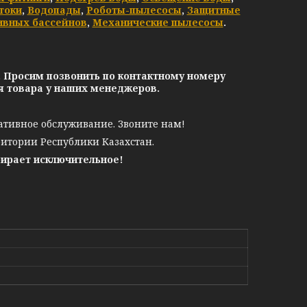
токи
,
Водопады
,
Роботы-пылесосы
,
Защитные
ивных бассейнов
,
Механические пылесосы
.
. Просим позвонить по контактному номеру
ия товара у наших менеджеров.
ативное обслуживание. Звоните нам!
ритории Республики Казахстан.
бирает исключительное!