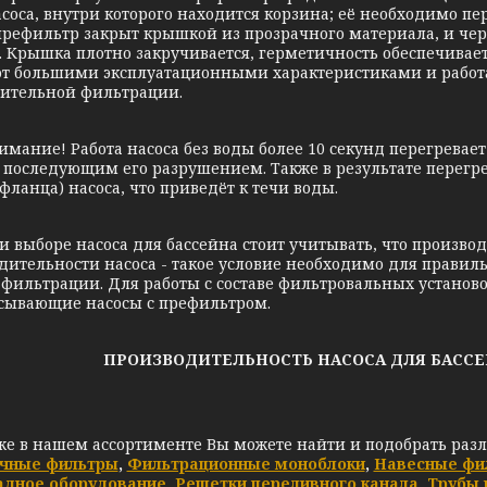
асоса, внутри которого находится корзина; её необходимо п
префильтр закрыт крышкой из прозрачного материала, и чер
. Крышка плотно закручивается, герметичность обеспечивае
т большими эксплуатационными характеристиками и работа
ительной фильтрации.
е! Работа насоса без воды более 10 секунд перегревает 
с последующим его разрушением. Также в результате перег
фланца) насоса, что приведёт к течи воды.
оре насоса для бассейна стоит учитывать, что производ
дительности насоса - такое условие необходимо для правил
фильтрации. Для работы с составе фильтровальных установо
сывающие насосы с префильтром.
ПРОИЗВОДИТЕЛЬНОСТЬ НАСОСА ДЛЯ БАССЕ
же в нашем ассортименте Вы можете найти и подобрать раз
чные фильтры
,
Фильтрационные моноблоки
,
Навесные фи
адное оборудование
,
Решетки переливного канала
,
Трубы 