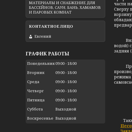
МАТЕРИАЛЫ И СНАБЖЕНИЕ ДЛЯ
части н
БАССЕЙНОВ, САУН, БАНЬ, ХАМАМОВ
Сверху 
И ПАРОВЫХ КОМНАТ
корзину
обладаю
предвар
Евгений
Внимани
водой) 
задняя (
ГРАФИК РАБОТЫ
Понедельник
09:00
18:00
При выб
произво
Вторник
09:00
18:00
режима 
Среда
09:00
18:00
самовса
Четверг
09:00
18:00
Пятница
09:00
18:00
Суббота
Выходной
Воскресенье
Выходной
Так
Песо
Закл