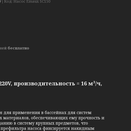
у
Код:
Насос Emaux SС150
дней
бесплатно
20V, производительность = 16 м³/ч,
 для применения в бассейнах для систем
их материалов, обеспечивающих ему прочность и
данию в систему крупных предметов, что
а префильтра насоса фиксируется накидным