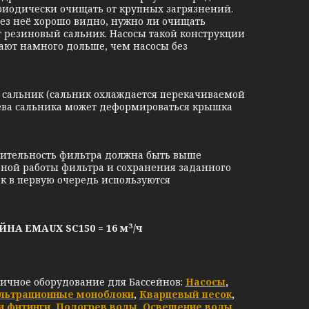
ериодически очищать от крупных загрязнений.
ез неё хорошо видно, нужно ли очищать
т резиновый сальник. Насосы такой конструкции
ют намного дольше, чем насосы без
сальник (сальник охлаждается перекачиваемой
рева сальника может деформироваться крышка
ительность фильтра должна быть выше
ьной работы фильтра и сохранения заданного
к в первую очередь используются
ЙНА EMAUX SС150
= 16 м³/ч
личное оборудование для Бассейнов:
Насосы
,
льтрационные моноблоки
,
Кварцевый песок
,
и фитинги
,
Подогрев воды
,
Освещение воды
,