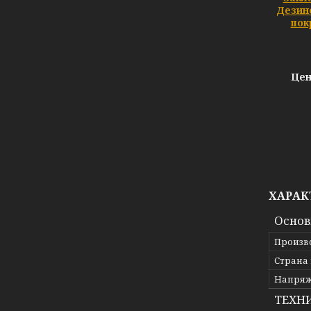
Дезин
пок
Цен
ХАРАК
Осно
Произв
Страна
Напря
ТЕХН