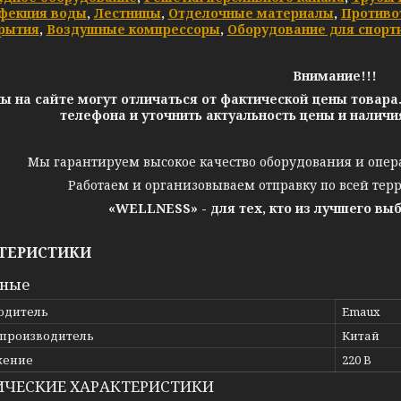
фекция воды
,
Лестницы
,
Отделочные материалы
,
Противо
рытия
,
Воздушные компрессоры
,
Оборудование для спорт
Внимание!!!
ы на сайте могут отличаться от фактической цены товара
телефона и уточнить актуальность цены и налич
Мы гарантируем высокое качество оборудования и опер
Работаем и организовываем отправку по всей тер
«WELLNESS» - для тех, кто из лучшего вы
ТЕРИСТИКИ
вные
одитель
Emaux
 производитель
Китай
жение
220 В
ИЧЕСКИЕ ХАРАКТЕРИСТИКИ