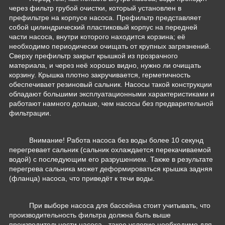
через фильтр грубой очистки, который установлен в
префильтре на корпусе насоса. Префильтр представляет
собой цилиндрический пластиковый корпус на передней
части насоса, внутри которого находится корзина; её
необходимо периодически очищать от крупных загрязнений.
Сверху префильтр закрыт крышкой из прозрачного
материала, и через неё хорошо видно, нужно ли очищать
корзину. Крышка плотно закручивается, герметичность
обеспечивает резиновый сальник. Насосы такой конструкции
обладают большими эксплуатационными характеристиками и
работают намного дольше, чем насосы без предварительной
фильтрации.
Внимание! Работа насоса без воды более 10 секунд
перегревает сальник (сальник охлаждается перекачиваемой
водой) с последующим его разрушением. Также в результате
перегрева сальника может деформироваться крышка задняя
(фланца) насоса, что приведёт к течи воды.
При выборе насоса для бассейна стоит учитывать, что
производительность фильтра должна быть выше
производительности насоса - такое условие необходимо для