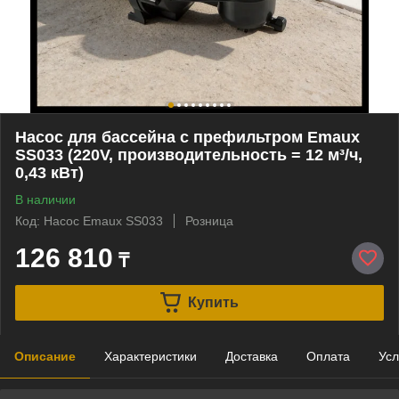
Насос для бассейна с префильтром Emaux
SS033 (220V, производительность = 12 м³/ч,
0,43 кВт)
В наличии
Код: Насос Emaux SS033
Розница
126 810
₸
Купить
Описание
Характеристики
Доставка
Оплата
Усл