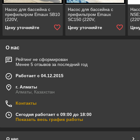
Насос для бассейна с
Насос для бассейна с
Насо
префильтром Emaux SB10
префильтром Emaux
NSE
(220V,
SC150 (220V,
(220
производительность = 12
производительность = 16
прои
Цену уточняйте
Цену уточняйте
Цен
м³/ч, 0,97 кВт)
м³/ч, 1,3 кВт)
м3/ч
О нас
Рейтинг не сформирован
Менее 5 отзывов за последний год
Работает с 04.12.2015
г. Алматы
Алматы, Казахстан
Контакты
Сегодня работает с 09:00 до 18:00
Показать весь график работы
О нас