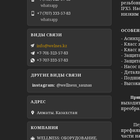
резьбов
whatsapp
IPX5. Н
+7 (707) 333-57-83
низким 
whatsapp
ОСОБЕН
- Асинх
- Класс 
info@welnes.kz
- Класс 
+7-701-323-57-83
- Защита
+7-707-333-57-83
- Защита
- Насос
- Детал
ДРУГИЕ ВИДЫ СВЯЗИ
- Подши
- Высок
instagram
@wellness_saunas
Принцип
выходит
преобра
Алматы, Казахстан
Перед т
префиль
части н
WELLNESS: ОБОРУДОВАНИЕ,