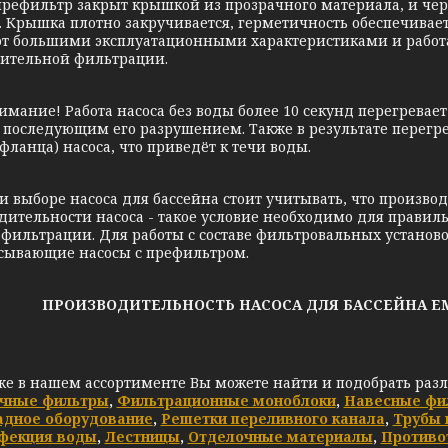
префильтр закрыт крышкой из прозрачного материала, и чер
. Крышка плотно закручивается, герметичность обеспечивае
т большими эксплуатационными характеристиками и работа
ительной фильтрации.
е! Работа насоса без воды более 10 секунд перегревает 
с последующим его разрушением. Также в результате перег
фланца) насоса, что приведёт к течи воды.
оре насоса для бассейна стоит учитывать, что производ
дительности насоса - такое условие необходимо для правил
фильтрации. Для работы с составе фильтровальных установо
сывающие насосы с префильтром.
ПРОИЗВОДИТЕЛЬНОСТЬ НАСОСА ДЛЯ БАССЕЙНА EM
же в нашем ассортименте Вы можете найти и подобрать раз
чные фильтры
,
Фильтрационные моноблоки
,
Навесные фи
адное оборудование
,
Решетки переливного канала
,
Трубы 
фекция воды
,
Лестницы
,
Отделочные материалы
,
Противо