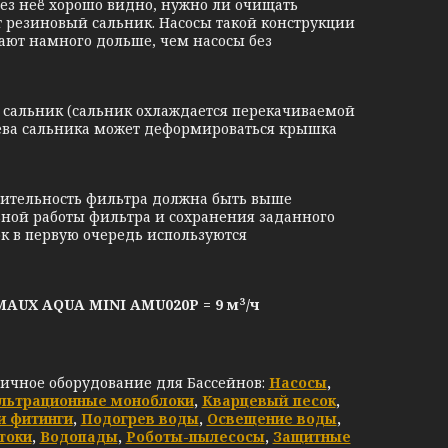
ез неё хорошо видно, нужно ли очищать
т резиновый сальник. Насосы такой конструкции
ют намного дольше, чем насосы без
сальник (сальник охлаждается перекачиваемой
рева сальника может деформироваться крышка
ительность фильтра должна быть выше
ьной работы фильтра и сохранения заданного
к в первую очередь используются
AUX AQUA MINI AMU020P
= 9 м³/ч
личное оборудование для Бассейнов:
Насосы
,
льтрационные моноблоки
,
Кварцевый песок
,
и фитинги
,
Подогрев воды
,
Освещение воды
,
токи
,
Водопады
,
Роботы-пылесосы
,
Защитные