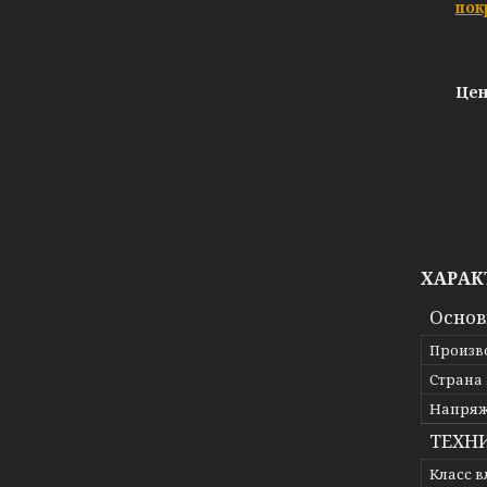
пок
Цен
ХАРАК
Осно
Произв
Страна
Напря
ТЕХН
Класс 