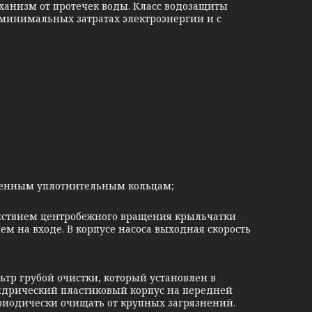
анизм от протечек воды. Класс водозащиты
 минимальных затратах электроэнергии и с
чшенным уплотнительным кольцам;
йствием центробежного вращения крыльчатки
м на входе. В корпусе насоса выходная скорость
тр грубой очистки, который установлен в
индрический пластиковый корпус на передней
ериодически очищать от крупных загрязнений.