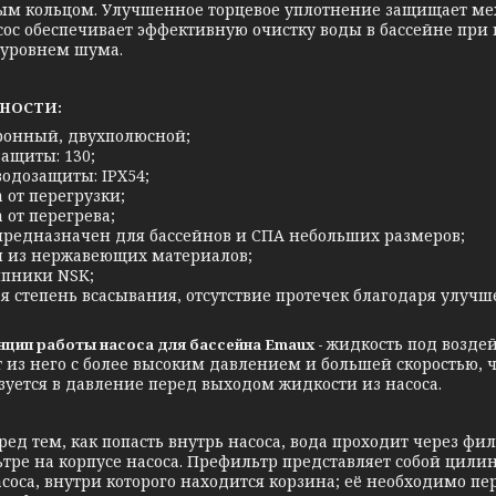
ым кольцом. Улучшенное торцевое уплотнение защищает мех
асос обеспечивает эффективную очистку воды в бассейне при
уровнем шума.
НОСТИ:
ронный, двухполюсной;
защиты: 130;
водозащиты: IPX54;
 от перегрузки;
 от перегрева;
 предназначен для бассейнов и СПА небольших размеров;
и из нержавеющих материалов;
пники NSK;
ая степень всасывания, отсутствие протечек благодаря улу
жидкость под возде
 работы насоса для бассейна Emaux -
 из него с более высоким давлением и большей скоростью, че
зуется в давление перед выходом жидкости из насоса.
ем, как попасть внутрь насоса, вода проходит через филь
тре на корпусе насоса. Префильтр представляет собой цил
асоса, внутри которого находится корзина; её необходимо п