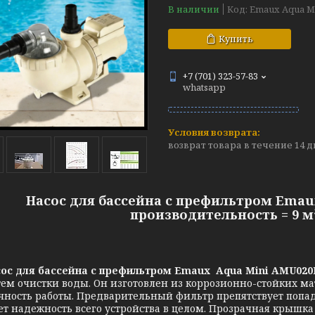
В наличии
Код:
Emaux Aqua M
Купить
+7 (701) 323-57-83
whatsapp
возврат товара в течение 14 
Насос для бассейна с префильтром Emaux
производительность = 9 м³/
с для бассейна с префильтром Emaux
Aqua Mini AMU020
тем очистки воды. Он изготовлен из коррозионно-стойких м
чность работы. Предварительный фильтр препятствует попа
т надежность всего устройства в целом. Прозрачная крышк