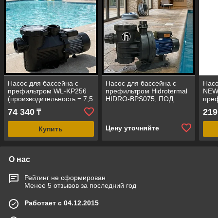
Насос для бассейна c
Насос для бассейна с
Насо
префильтром WL-KP256
префильтром Hidrotermal
NEW
(производительность = 7,5
HIDRO-BPS075, ПОД
преф
м3/ч, мощность = 0,25
СОЛЕННУЮ ВОДУ
прои
74 340
219
₸
кВт)
(производительность = 14
м3/ч
м³/ч)
Цену уточняйте
Купить
О нас
Рейтинг не сформирован
Менее 5 отзывов за последний год
Работает с 04.12.2015