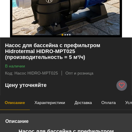
Насос для бассейна с префильтром
Hidrotermal HIDRO-MPT025
(производительность = 5 м³/ч)
В наличии
Код: Насос HIDRO-MPT025
Опт и розница
Цену уточняйте
Описание
Характеристики
Доставка
Оплата
Усл
Описание
Насос для бассейна с префильтром