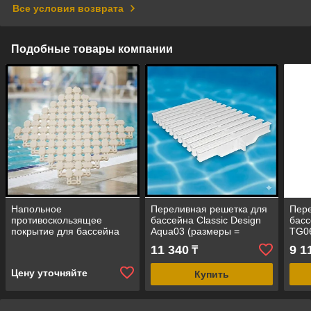
Все условия возврата
Подобные товары компании
Напольное
Переливная решетка для
Пере
противоскользящее
бассейна Classic Design
басс
покрытие для бассейна
Aqua03 (размеры =
TG06
Aqua Laguna White
200x25 мм, цвет - белый)
мм, 
11 340
9 1
₸
(размер ячейки = 20x20
см, цвет = белый)
Цену уточняйте
Купить