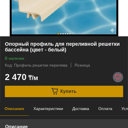
Опорный профиль для переливной решетки
бассейна (цвет - белый)
В наличии
Код: Профиль решетки перелива
Розница
2 470
₸/м
Купить
Описание
Характеристики
Доставка
Оплата
Усл
Описание