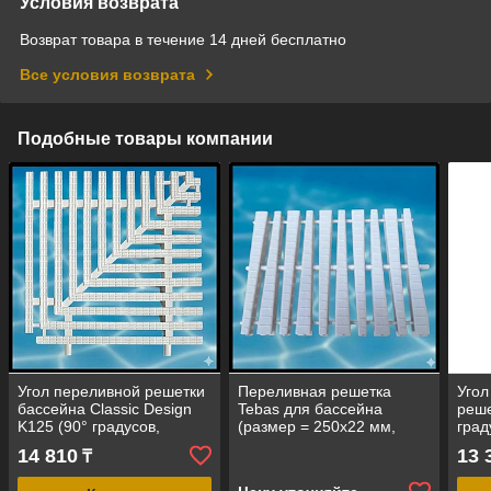
Условия возврата
Возврат товара в течение 14 дней бесплатно
Все условия возврата
Подобные товары компании
Угол переливной решетки
Переливная решетка
Угол
бассейна Classic Design
Tebas для бассейна
реше
K125 (90° градусов,
(размер = 250х22 мм,
град
размеры = 250x25 мм,
цвет - белый)
мм, 
14 810
13 
₸
цвет - белый)