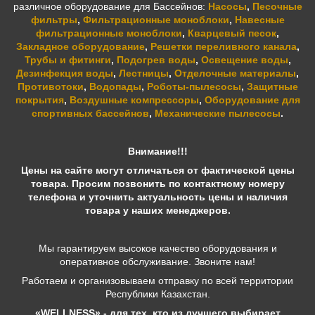
различное оборудование для Бассейнов:
Насосы
,
Песочные
фильтры
,
Фильтрационные моноблоки
,
Навесные
фильтрационные моноблоки
,
Кварцевый песок
,
Закладное оборудование
,
Решетки переливного канала
,
Трубы и фитинги
,
Подогрев воды
,
Освещение воды
,
Дезинфекция воды
,
Лестницы
,
Отделочные материалы
,
Противотоки
,
Водопады
,
Роботы-пылесосы
,
Защитные
покрытия
,
Воздушные компрессоры
,
Оборудование для
спортивных бассейнов
,
Механические пылесосы
.
Внимание!!!
Цены на сайте могут отличаться от фактической цены
товара. Просим позвонить по контактному номеру
телефона и уточнить актуальность цены и наличия
товара у наших менеджеров.
Мы гарантируем высокое качество оборудования и
оперативное обслуживание. Звоните нам!
Работаем и организовываем отправку по всей территории
Республики Казахстан.
«WELLNESS» - для тех, кто из лучшего выбирает