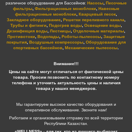
различное оборудование для Бассейнов:
Насосы
,
Песочные
фильтры
,
Фильтрационные моноблоки
,
Навесные
фильтрационные моноблоки
,
Кварцевый песок
,
Закладное оборудование
,
Решетки переливного канала
,
Трубы и фитинги
,
Подогрев воды
,
Освещение воды
,
Дезинфекция воды
,
Лестницы
,
Отделочные материалы
,
Противотоки
,
Водопады
,
Роботы-пылесосы
,
Защитные
покрытия
,
Воздушные компрессоры
,
Оборудование для
спортивных бассейнов
,
Механические пылесосы
.
Внимание!!!
Цены на сайте могут отличаться от фактической цены
товара. Просим позвонить по контактному номеру
телефона и уточнить актуальность цены и наличия
товара у наших менеджеров.
Мы гарантируем высокое качество оборудования и
оперативное обслуживание. Звоните нам!
Работаем и организовываем отправку по всей территории
Республики Казахстан.
«WELLNESS» - для тех, кто из лучшего выбирает