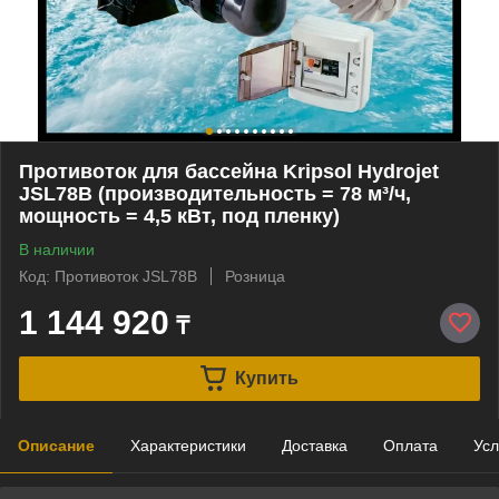
Противоток для бассейна Kripsol Hydrojet
JSL78B (производительность = 78 м³/ч,
мощность = 4,5 кВт, под пленку)
В наличии
Код: Противоток JSL78B
Розница
1 144 920
₸
Купить
Описание
Характеристики
Доставка
Оплата
Усл