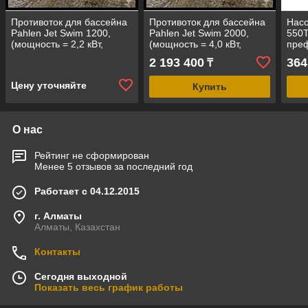
Противоток для бассейна
Противоток для бассейна
Насо
Pahlen Jet Swim 1200,
Pahlen Jet Swim 2000,
550T
(мощность = 2,2 кВт,
(мощность = 4,0 кВт,
преф
производительность =
производительность =
прои
2 193 400
364
₸
55 м³/ч, под бетон)
78 м³/ч, под пленку)
м3/ч
Цену уточняйте
Купить
О нас
Рейтинг не сформирован
Менее 5 отзывов за последний год
Работает с 04.12.2015
г. Алматы
Алматы, Казахстан
Контакты
Сегодня выходной
Показать весь график работы