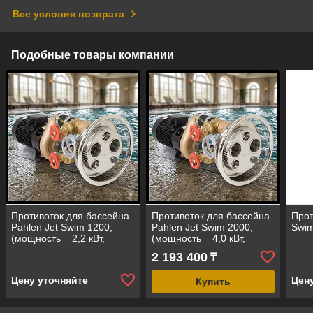
Все условия возврата
Подобные товары компании
Противоток для бассейна
Противоток для бассейна
Прот
Pahlen Jet Swim 1200,
Pahlen Jet Swim 2000,
Swim
(мощность = 2,2 кВт,
(мощность = 4,0 кВт,
производительность =
производительность =
2 193 400
₸
55 м³/ч, под бетон)
78 м³/ч, под пленку)
Цену уточняйте
Цен
Купить