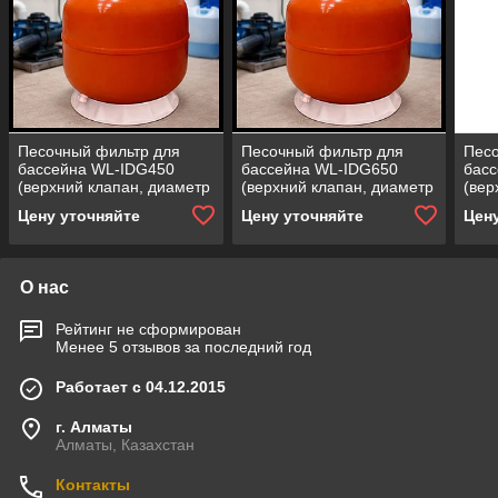
Песочный фильтр для
Песочный фильтр для
Песо
бассейна WL-IDG450
бассейна WL-IDG650
бас
(верхний клапан, диаметр
(верхний клапан, диаметр
(вер
= 450 мм,
= 650 мм,
= 50
Цену уточняйте
Цену уточняйте
Цен
производительность = 8
производительность = 15
прои
м3/ч, загрузка песка = 50
м3/ч, загрузка песка = 140
м3/ч
кг)
кг)
кг)
О нас
Рейтинг не сформирован
Менее 5 отзывов за последний год
Работает с 04.12.2015
г. Алматы
Алматы, Казахстан
Контакты