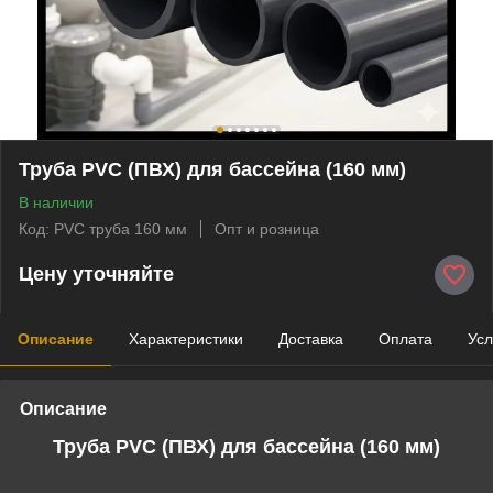
Труба PVC (ПВХ) для бассейна (160 мм)
В наличии
Код: PVC труба 160 мм
Опт и розница
Цену уточняйте
Описание
Характеристики
Доставка
Оплата
Усл
Описание
Труба PVC
(ПВХ)
для бассейна (160 мм)