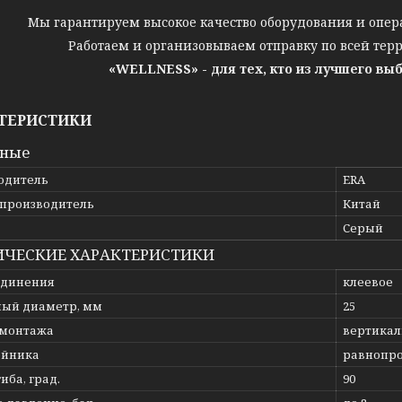
Мы гарантируем высокое качество оборудования и опер
Работаем и организовываем отправку по всей тер
«WELLNESS» - для тех, кто из лучшего вы
ТЕРИСТИКИ
вные
одитель
ERA
 производитель
Китай
Серый
ИЧЕСКИЕ ХАРАКТЕРИСТИКИ
единения
клеевое
ый диаметр, мм
25
 монтажа
вертикал
ойника
равнопр
гиба, град.
90