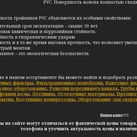
PVC. Поверхность колена полностью глад
ность тройников PVC объясняется их особыми свойствами:
тельный срок эксплуатации – свыше 50 лет
окая химическая и коррозийная стойкость
йкость к гидравлическим ударам
кость и в то же время высокая прочность, что позволяет ум
трый монтаж
лавное – это экологическая безопасность
же в нашем ассортименте Вы можете найти и подобрать раз
чные фильтры
,
Фильтрационные моноблоки
,
Навесные фи
адное оборудование
,
Решетки переливного канала
,
Трубы 
фекция воды
,
Лестницы
,
Отделочные материалы
,
Противо
рытия
,
Воздушные компрессоры
,
Оборудование для спорт
Внимание!!!
ы на сайте могут отличаться от фактической цены товара
телефона и уточнить актуальность цены и налич