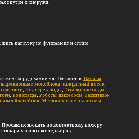
кая внутри и снаружи.
еньшить нагрузку на фундамент и стены
личное оборудование для Бассейнов:
Насосы
,
льтрационные моноблоки
,
Кварцевый песок
,
и фитинги
,
Подогрев воды
,
Освещение воды
,
токи
,
Водопады
,
Роботы-пылесосы
,
Защитные
ивных бассейнов
,
Механические пылесосы
.
. Просим позвонить по контактному номеру
ия товара у наших менеджеров.