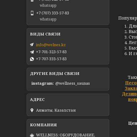
whatsapp
+7 (707) 333-57-83
Популяр
whatsapp
Дли
Выс
Сто
Лег
info@welnes.kz
Быс
+7-701-323-57-83
И г
+7-707-333-57-83
ДРУГИЕ ВИДЫ СВЯЗИ
Так
Песо
instagram
@wellness_saunas
Закл
Дезин
пок
Алматы, Казахстан
Цен
WELLNESS: ОБОРУДОВАНИЕ,