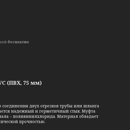
дней
бесплатно
C (
ПВХ,
75 мм)
 соединения двух отрезков трубы или шланга
ается надежный и герметичный стык. Муфта
риала – поливинилхлорида. Материал обладает
нической прочностью.