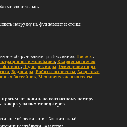
обыми свойствами:
еньшить нагрузку на фундамент и стены
личное оборудование для Бассейнов:
Насосы
,
льтрационные моноблоки
,
Кварцевый песок
,
и фитинги
,
Подогрев воды
,
Освещение воды
,
токи
,
Водопады
,
Роботы-пылесосы
,
Защитные
ивных бассейнов
,
Механические пылесосы
.
. Просим позвонить по контактному номеру
ия товара у наших менеджеров.
ативное обслуживание. Звоните нам!
ритории Республики Казахстан.