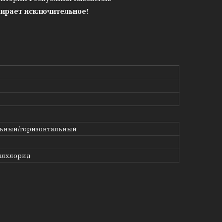
бирает исключительное!
ьный/горизонтальный
илхлорид