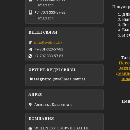
whatsapp
Популяр
+7 (707) 333-57-83
Дли
whatsapp
Выс
Лег
Быс
И г
info@welnes.kz
+7-701-323-57-83
+7-707-333-57-83
Так
Песо
Закл
ДРУГИЕ ВИДЫ СВЯЗИ
Дезин
пок
instagram
@wellness_saunas
Цен
Алматы, Казахстан
WELLNESS: ОБОРУДОВАНИЕ,