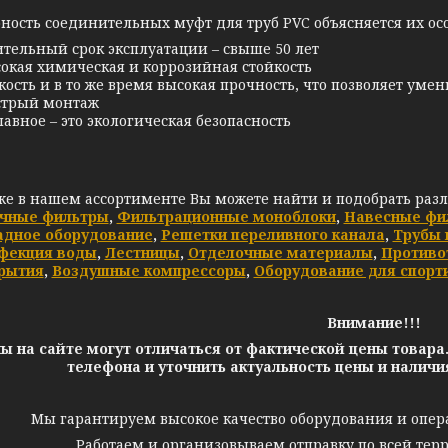
ность соединительных муфт для труб PVC объясняется их ос
тельный срок эксплуатации – свыше 50 лет
окая химическая и коррозийная стойкость
кость и в то же время высокая прочность, что позволяет ум
трый монтаж
лавное – это экологическая безопасность
же в нашем ассортименте Вы можете найти и подобрать раз
чные фильтры
,
Фильтрационные моноблоки
,
Навесные фи
адное оборудование
,
Решетки переливного канала
,
Трубы 
фекция воды
,
Лестницы
,
Отделочные материалы
,
Противо
рытия
,
Воздушные компрессоры
,
Оборудование для спорт
Внимание!!!
ы на сайте могут отличаться от фактической цены товара
телефона и уточнить актуальность цены и налич
Мы гарантируем высокое качество оборудования и опер
Работаем и организовываем отправку по всей тер