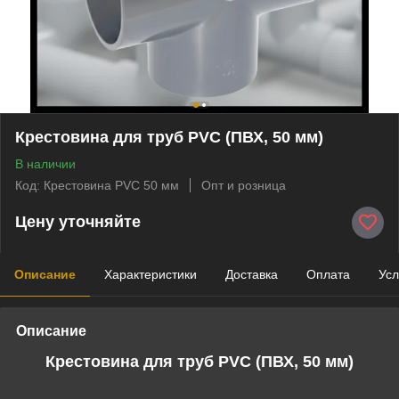
Крестовина для труб PVC (ПВХ, 50 мм)
В наличии
Код: Крестовина PVC 50 мм
Опт и розница
Цену уточняйте
Описание
Характеристики
Доставка
Оплата
Усл
Описание
Крестовина для труб PVC (
ПВХ,
50 мм)