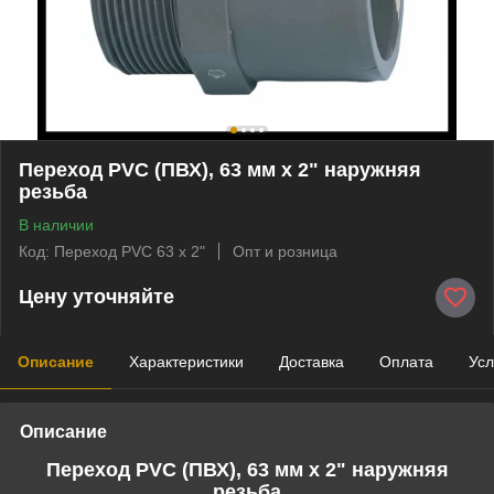
Переход PVC (ПВХ), 63 мм х 2" наружняя
резьба
В наличии
Код: Переход PVC 63 х 2"
Опт и розница
Цену уточняйте
Описание
Характеристики
Доставка
Оплата
Усл
Описание
Переход PVC
(ПВХ)
, 63 мм х 2" наружняя
резьба