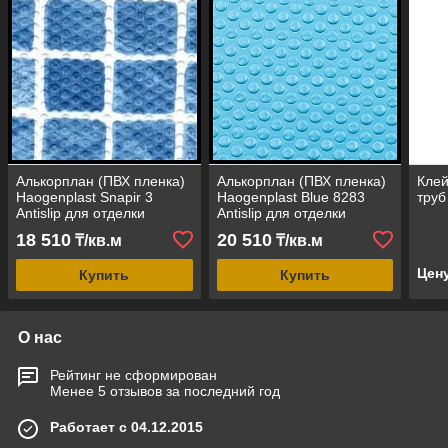
Алькорплан (ПВХ пленка)
Алькорплан (ПВХ пленка)
Клей
Haogenplast Snapir 3
Haogenplast Blue 8283
труб
Antislip для отделки
Antislip для отделки
бассейна
бассейна
18 510
20 510
₸/кв.м
₸/кв.м
(противоскользящая
(противоскользящая
синяя мозаика)
голубая)
Цен
Купить
Купить
О нас
Рейтинг не сформирован
Менее 5 отзывов за последний год
Работает с 04.12.2015