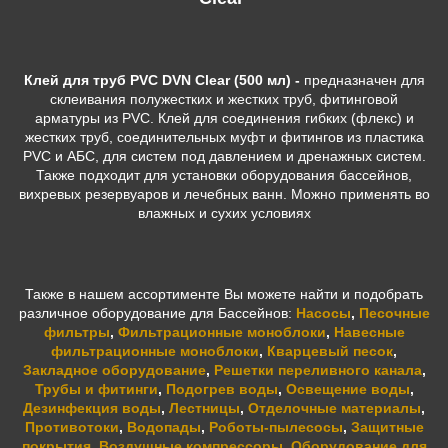
Клей для труб PVC DVN Clear (500 мл) -
предназначен для
склеивания полужестких и жестких труб, фитинговой
арматуры из PVC. Клей для соединения гибких (флекс) и
жестких труб, соединительных муфт и фитингов из пластика
PVC и АБС, для систем под давлением и дренажных систем.
Также подходит для установки оборудования бассейнов,
вихревых резервуаров и лечебных ванн. Можно применять во
влажных и сухих условиях
Также в нашем ассортименте Вы можете найти и подобрать
различное оборудование для Бассейнов:
Насосы
,
Песочные
фильтры
,
Фильтрационные моноблоки
,
Навесные
фильтрационные моноблоки
,
Кварцевый песок
,
Закладное оборудование
,
Решетки переливного канала
,
Трубы и фитинги
,
Подогрев воды
,
Освещение воды
,
Дезинфекция воды
,
Лестницы
,
Отделочные материалы
,
Противотоки
,
Водопады
,
Роботы-пылесосы
,
Защитные
покрытия
,
Воздушные компрессоры
,
Оборудование для