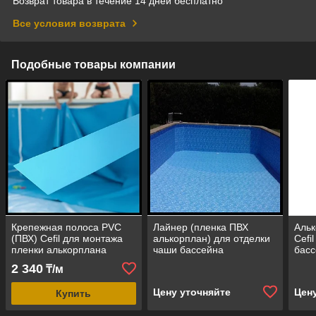
Возврат товара в течение 14 дней бесплатно
Все условия возврата
Подобные товары компании
Крепежная полоса PVC
Лайнер (пленка ПВХ
Альк
(ПВХ) Cefil для монтажа
алькорплан) для отделки
Cefi
пленки алькорплана
чаши бассейна
бас
бассейна
2 340
₸/м
Цену уточняйте
Цен
Купить