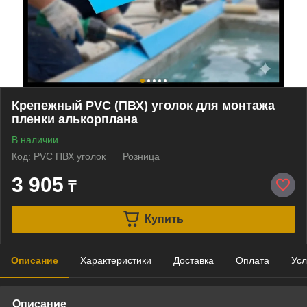
Крепежный PVC (ПВХ) уголок для монтажа
пленки алькорплана
В наличии
Код: PVC ПВХ уголок
Розница
3 905
₸
Купить
Описание
Характеристики
Доставка
Оплата
Усл
Описание