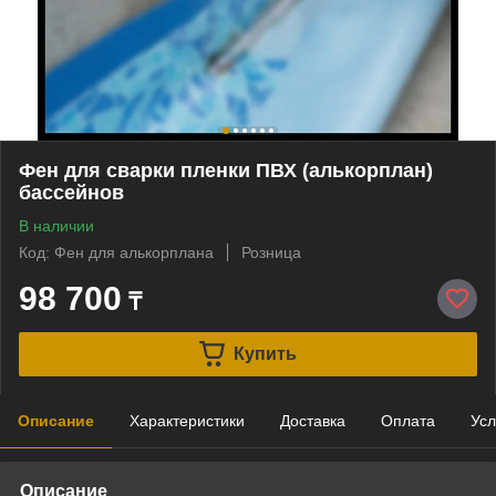
Фен для сварки пленки ПВХ (алькорплан)
бассейнов
В наличии
Код: Фен для алькорплана
Розница
98 700
₸
Купить
Описание
Характеристики
Доставка
Оплата
Усл
Описание