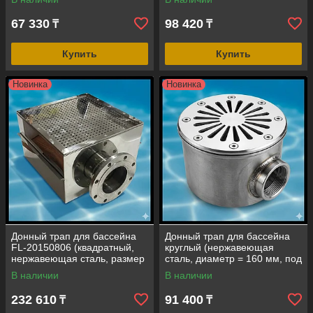
бетон)
пленку)
67 330
98 420
₸
₸
Купить
Купить
Новинка
Новинка
Донный трап для бассейна
Донный трап для бассейна
FL-20150806 (квадратный,
круглый (нержавеющая
нержавеющая сталь, размер
сталь, диаметр = 160 мм, под
= 400х400x240 мм, под
пленку)
В наличии
В наличии
пленку)
232 610
91 400
₸
₸