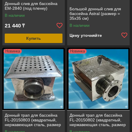
Донный слив для бассейна
EM-2840 (под пленку)
Большой донный слив для
бассейна Astral (размер =
В наличии
35х35 см)
21 440
В наличии
₸
Цену уточняйте
Купить
Новинка
Новинка
Донный трап для бассейна
Донный трап для бассейна
FL-20150803 (квадратный,
FL-20150802 (квадратный,
нержавеющая сталь, размер
нержавеющая сталь, размер
= 150х150x100 мм, под
= 250х250x100 мм, под
В наличии
В наличии