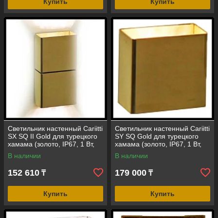
Купить
Купить
Светильник настенный Cariitti
Светильник настенный Cariitti
SX SQ II Gold для турецкого
SY SQ Gold для турецкого
хамама (золото, IP67, 1 Вт,
хамама (золото, IP67, 1 Вт,
без источника света)
без источника света)
В наличии
В наличии
152 610
179 000
₸
₸
Купить
Купить