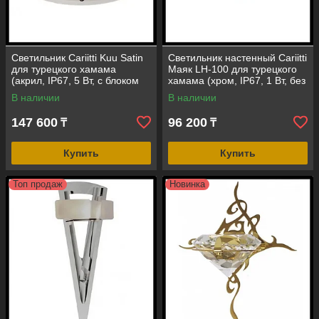
Светильник Cariitti Kuu Satin
Светильник настенный Cariitti
для турецкого хамама
Маяк LH-100 для турецкого
(акрил, IP67, 5 Вт, с блоком
хамама (хром, IP67, 1 Вт, без
питания, с источником света)
источника света)
В наличии
В наличии
147 600
96 200
₸
₸
Купить
Купить
Топ продаж
Новинка