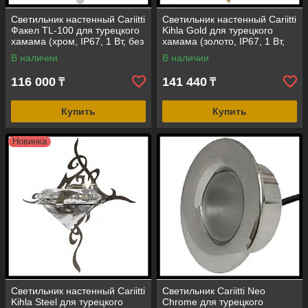
Светильник настенный Cariitti
Светильник настенный Cariitti
Факел TL-100 для турецкого
Kihla Gold для турецкого
хамама (хром, IP67, 1 Вт, без
хамама (золото, IP67, 1 Вт,
источника света)
без источника света)
В наличии
В наличии
116 000
141 440
₸
₸
Купить
Купить
Новинка
Светильник настенный Cariitti
Светильник Cariitti Neo
Kihla Steel для турецкого
Chrome для турецкого