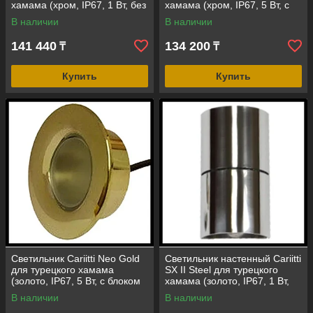
хамама (хром, IP67, 1 Вт, без
хамама (хром, IP67, 5 Вт, с
источника света)
блоком питания, с
В наличии
В наличии
источником света)
141 440
134 200
₸
₸
Купить
Купить
Светильник Cariitti Neo Gold
Светильник настенный Cariitti
для турецкого хамама
SX II Steel для турецкого
(золото, IP67, 5 Вт, с блоком
хамама (золото, IP67, 1 Вт,
питания, с источником света)
без источника света)
В наличии
В наличии