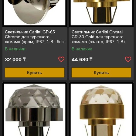
Светильник Cariitti GP-65
Светильник Cariitti Crystal
Chrome для турецкого
CR-30 Gold для турецкого
хамама (хром, IP67, 1 Вт, без
хамама (золото, IP67, 1 Вт,
источника света)
без источника света)
В наличии
В наличии
32 000
44 680
₸
₸
Купить
Купить