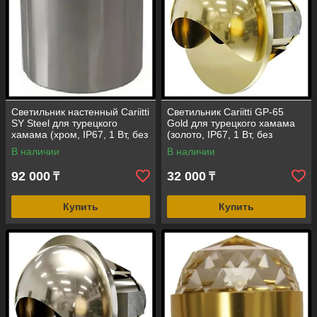
Светильник настенный Cariitti
Светильник Cariitti GP-65
SY Steel для турецкого
Gold для турецкого хамама
хамама (хром, IP67, 1 Вт, без
(золото, IP67, 1 Вт, без
источника света)
источника света)
В наличии
В наличии
92 000
32 000
₸
₸
Купить
Купить