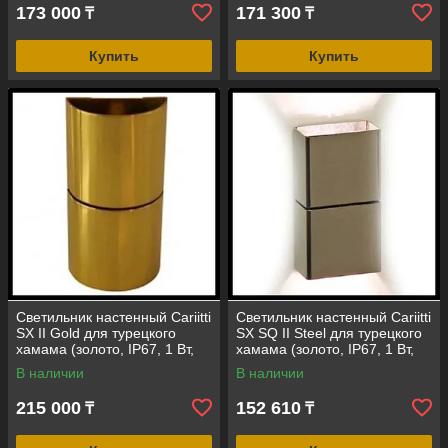
173 000
171 300
₸
₸
Купить
Купить
Светильник настенный Cariitti
Светильник настенный Cariitti
SX II Gold для турецкого
SX SQ II Steel для турецкого
хамама (золото, IP67, 1 Вт,
хамама (золото, IP67, 1 Вт,
без источника света)
без источника света)
В наличии
В наличии
215 000
152 610
₸
₸