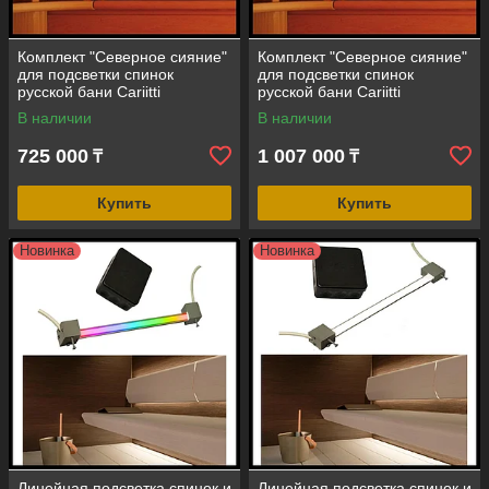
Комплект "Северное сияние"
Комплект "Северное сияние"
для подсветки спинок
для подсветки спинок
русской бани Cariitti
русской бани Cariitti
VPL30NL-N2M (2 линейки по
VPL30NL-N4M (4 линейки по
В наличии
В наличии
1 м, до 80 С)
1 м, до 80 С)
725 000
1 007 000
₸
₸
Купить
Купить
Новинка
Новинка
Линейная подсветка спинок и
Линейная подсветка спинок и