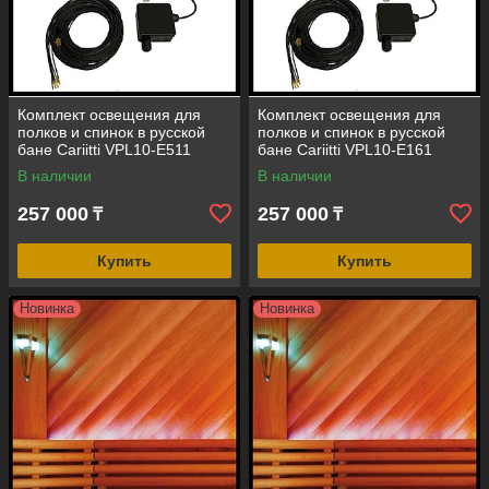
Комплект освещения для
Комплект освещения для
полков и спинок в русской
полков и спинок в русской
бане Cariitti VPL10-E511
бане Cariitti VPL10-E161
(стекловолокно, 5+1 точка, 1
(стекловолокно, 16 точек, 1
В наличии
В наличии
Вт)
Вт)
257 000
257 000
₸
₸
Купить
Купить
Новинка
Новинка