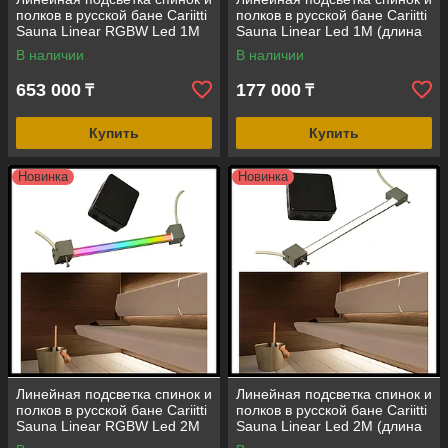
полков в русской бане Cariitti
полков в русской бане Cariitti
Sauna Linear RGBW Led 1М
Sauna Linear Led 1М (длина
(длина=1 м, разноцветное)
= 1 м)
В наличии
В наличии
653 000
177 000
₸
₸
Купить
Купить
Новинка
Новинка
Линейная подсветка спинок и
Линейная подсветка спинок и
полков в русской бане Cariitti
полков в русской бане Cariitti
Sauna Linear RGBW Led 2М
Sauna Linear Led 2М (длина
(длина=2 м, разноцветное)
= 2 м)