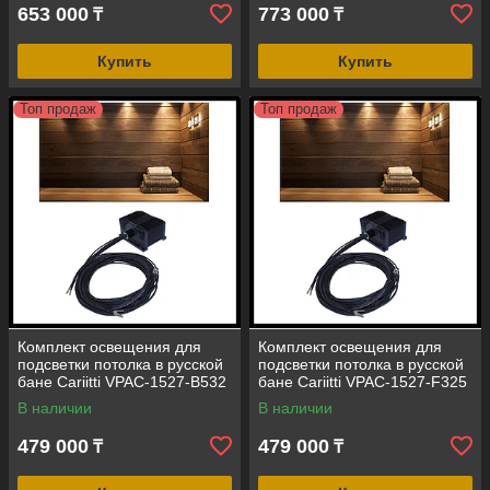
653 000
773 000
₸
₸
Купить
Купить
Топ продаж
Топ продаж
Комплект освещения для
Комплект освещения для
подсветки потолка в русской
подсветки потолка в русской
бане Cariitti VPAC-1527-B532
бане Cariitti VPAC-1527-F325
(стекловолокно, 4+1 точка)
(стекловолокно, 7 точек)
В наличии
В наличии
479 000
479 000
₸
₸