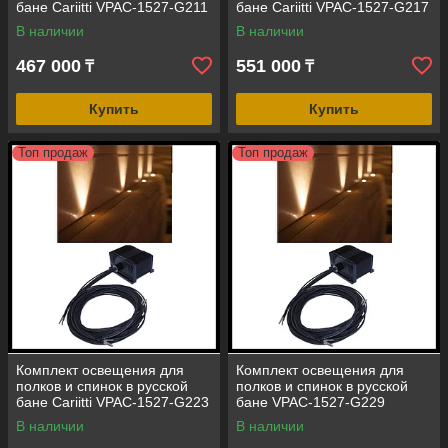
бане Cariitti VPAC-1527-G211
бане Cariitti VPAC-1527-G217
(стекловолокно,10+1 точка,16
(стекловолокно,16+1 точка,16
В наличии
В наличии
Вт)
Вт)
467 000
551 000
₸
₸
Купить
Купить
Топ продаж
Топ продаж
Комплект освещения для
Комплект освещения для
полков и спинок в русской
полков и спинок в русской
бане Cariitti VPAC-1527-G223
бане VPAC-1527-G229
(стекловолокно,22+1 точка,16
(cтекловолокно, 28+1 точка,
В наличии
В наличии
Вт)
16 Вт)