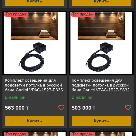
Купить
Купить
Топ продаж
Топ продаж
Комплект освещения для
Комплект освещения для
подсветки потолка в русской
подсветки потолка в русской
бане Cariitti VPAC-1527-F335
бане Cariitti VPAC-1527-S832
(стекловолокно, 7 точек)
(стекловолокно, 7+1 точка)
В наличии
В наличии
563 000
503 000
₸
₸
Купить
Купить
Топ продаж
Топ продаж