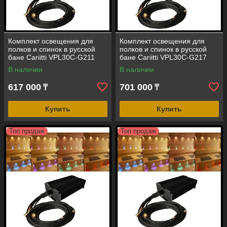
Комплект освещения для
Комплект освещения для
полков и спинок в русской
полков и спинок в русской
бане Cariitti VPL30C-G211
бане Cariitti VPL30C-G217
(смена цвета, 10+1 точка, 20
(смена цвета, 16+1 точка, 20
В наличии
В наличии
Вт)
Вт)
617 000
701 000
₸
₸
Купить
Купить
Топ продаж
Топ продаж