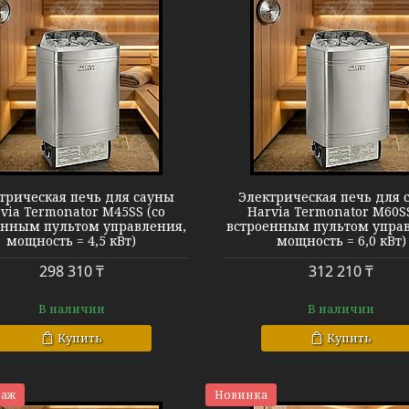
Harvia Termonator M60SS
Harvia Termon
трическая печь для сауны
Электрическая печь для 
via Termonator M45SS (со
Harvia Termonator M60SS
енным пультом управления,
встроенным пультом упра
мощность = 4,5 кВт)
мощность = 6,0 кВт)
298 310 ₸
312 210 ₸
В наличии
В наличии
Купить
Купить
даж
Новинка