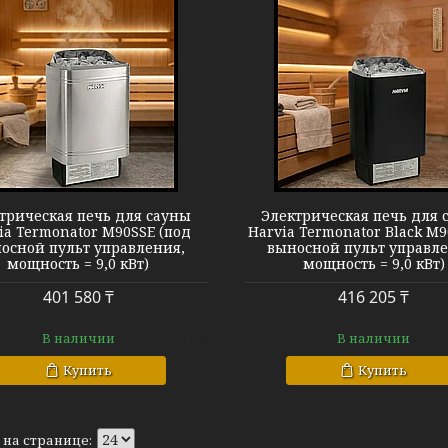
Harvia Termonator BK M90E
трическая печь для сауны
Электрическая печь для 
ia Termonator M90SSE (под
Harvia Termonator Black M9
осной пульт управления,
выносной пульт управле
мощность = 9,0 кВт)
мощность = 9,0 кВт)
401 580 ₸
416 205 ₸
В наличии
В наличии
Купить
Купить