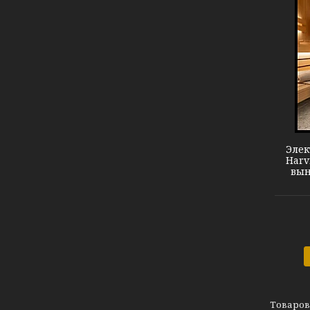
Harvia Termonator M90SSE
Элек
Harv
вын