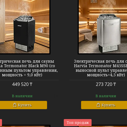
Harvia Termonator M45SSE
Harvia Termon
трическая печь для сауны
Электрическая печь для 
a Termonator Black M90 (со
Harvia Termonator M45SSE
енным пультом управления,
выносной пульт управле
мощность = 9,0 кВт)
мощность=4,5 кВт)
449 520 ₸
273 720 ₸
В наличии
В наличии
Купить
Купить
Топ продаж