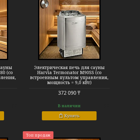
ator M90SS
сауны
Электрическая печь для сауны
80 (со
Harvia Termonator M90SS (со
вления,
встроенным пультом управления,
мощность = 9,0 кВт)
372 090 ₸
В наличии
Купить
Топ продаж