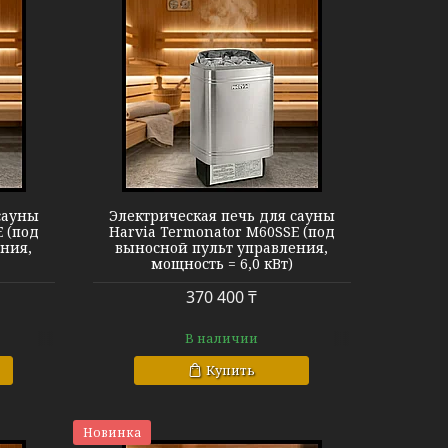
ator M60SSE
сауны
Электрическая печь для сауны
 (под
Harvia Termonator M60SSE (под
ния,
выносной пульт управления,
мощность = 6,0 кВт)
370 400 ₸
В наличии
Купить
Новинка