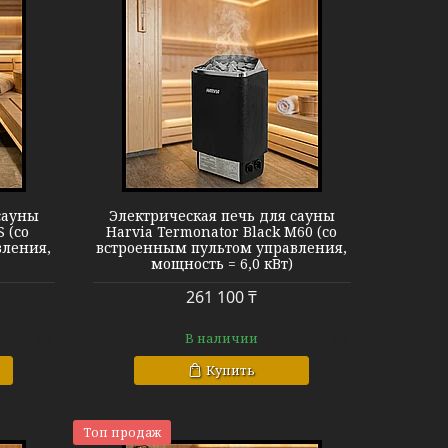
ator BK M60
сауны
Электрическая печь для сауны
 (со
Harvia Termonator Black M60 (со
вления,
встроенным пультом управления,
мощность = 6,0 кВт)
261 100 ₸
В наличии
Купить
Топ продаж