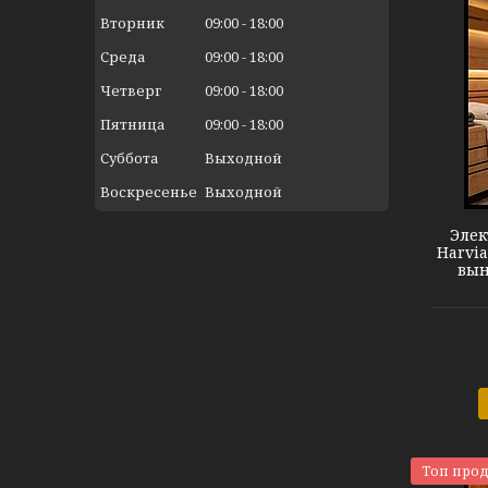
Вторник
09:00
18:00
Среда
09:00
18:00
Четверг
09:00
18:00
Пятница
09:00
18:00
Суббота
Выходной
Harvia Termonator BK M60E
Воскресенье
Выходной
Элек
Harvia
вын
Топ про