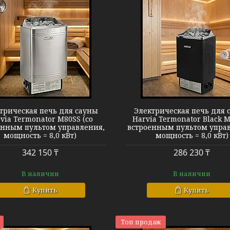
Harvia Termonator BK M80
Harvia Termon
трическая печь для сауны
Электрическая печь для 
via Termonator M80SS (со
Harvia Termonator Black M
енным пультом управления,
встроенным пультом упра
мощность = 8,0 кВт)
мощность = 8,0 кВт)
342 150 ₸
286 230 ₸
В наличии
В наличии
Купить
Купить
Топ продаж