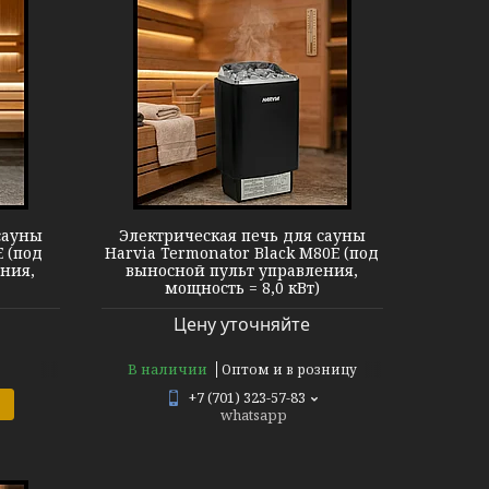
ator BK M80E
сауны
Электрическая печь для сауны
 (под
Harvia Termonator Black M80E (под
ния,
выносной пульт управления,
мощность = 8,0 кВт)
Цену уточняйте
В наличии
Оптом и в розницу
+7 (701) 323-57-83
whatsapp