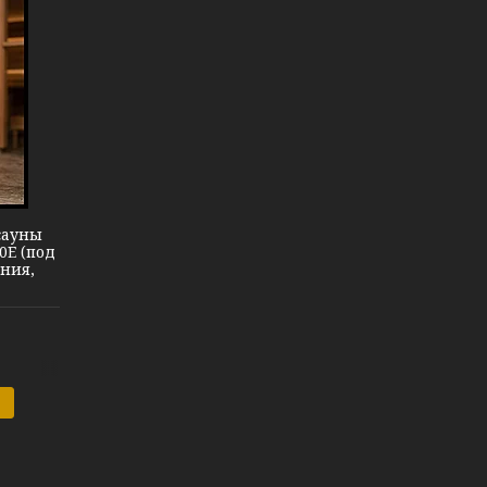
сауны
0E (под
ния,