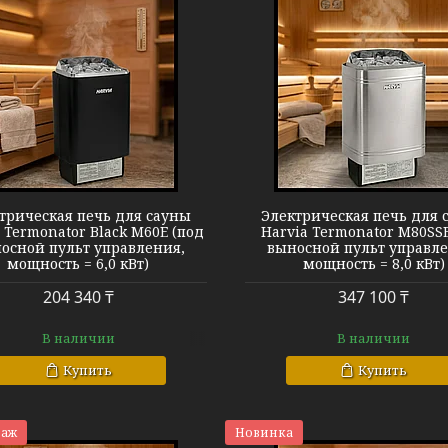
Harvia Termonator M80SSE
Harvia Termon
трическая печь для сауны
Электрическая печь для 
 Termonator Black M60E (под
Harvia Termonator M80SSE
осной пульт управления,
выносной пульт управле
мощность = 6,0 кВт)
мощность = 8,0 кВт)
204 340 ₸
347 100 ₸
В наличии
В наличии
Купить
Купить
даж
Новинка