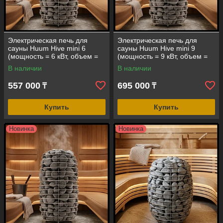
Электрическая печь для
Электрическая печь для
сауны Huum Hive mini 6
сауны Huum Hive mini 9
(мощность = 6 кВт, объем =
(мощность = 9 кВт, объем =
6-10 м3, под выносной пульт
9-15 м3, под выносной пульт
В наличии
В наличии
управления)
управления)
557 000
695 000
₸
₸
Купить
Купить
Новинка
Новинка