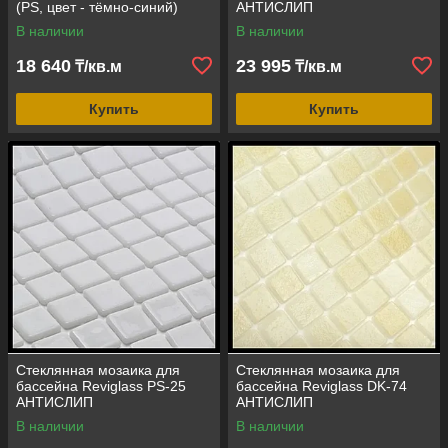
(PS, цвет - тёмно-синий)
АНТИСЛИП
(противоскользящая, PS,
В наличии
В наличии
цвет - тёмно-синий)
18 640
23 995
₸/кв.м
₸/кв.м
Купить
Купить
Стеклянная мозаика для
Стеклянная мозаика для
бассейна Reviglass PS-25
бассейна Reviglass DK-74
АНТИСЛИП
АНТИСЛИП
(противоскользящая, PS,
(противоскользящая, DK,
В наличии
В наличии
цвет - белый антислип)
цвет - песочный антислип)