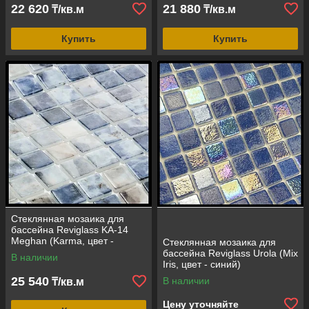
22 620
21 880
₸/кв.м
₸/кв.м
Купить
Купить
Стеклянная мозаика для
бассейна Reviglass KA-14
Meghan (Karma, цвет -
Стеклянная мозаика для
меган)
бассейна Reviglass Urola (Mix
В наличии
Iris, цвет - синий)
25 540
В наличии
₸/кв.м
Цену уточняйте