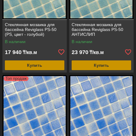
Стеклянная мозаика для
Стеклянная мозаика для
бассейна Reviglass PS-50
бассейна Reviglass PS-50
(PS, цвет - голубой)
АНТИСЛИП
(противоскользящая, PS,
В наличии
В наличии
цвет - голубой)
17 940
23 970
₸/кв.м
₸/кв.м
Купить
Купить
Топ продаж