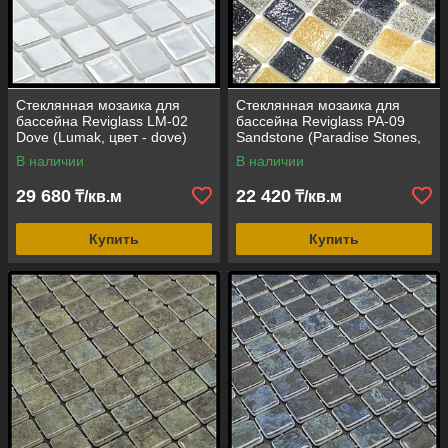
Стеклянная мозаика для
Стеклянная мозаика для
бассейна Reviglass LM-02
бассейна Reviglass PA-09
Dove (Lumak, цвет - dove)
Sandstone (Paradise Stones,
цвет - песочный камень)
В наличии
В наличии
29 680
22 420
₸/кв.м
₸/кв.м
Купить
Купить