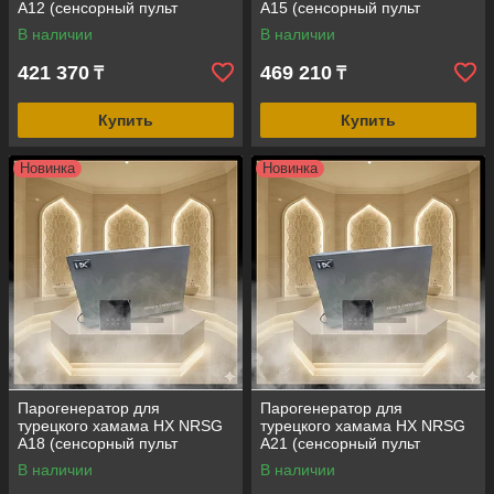
A12 (сенсорный пульт
A15 (сенсорный пульт
управления, мощность = 12
управления, мощность = 15
В наличии
В наличии
кВт, объем помещения = 8-
кВт, объем помещения = 10-
14 м3)
18 м3)
421 370
469 210
₸
₸
Купить
Купить
Новинка
Новинка
Парогенератор для
Парогенератор для
турецкого хамама HX NRSG
турецкого хамама HX NRSG
A18 (сенсорный пульт
A21 (сенсорный пульт
управления, мощность = 18
управления, мощность = 21
В наличии
В наличии
кВт, объем помещения = 12-
кВт, объем помещения = 13-