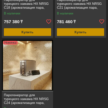
турецкого хамама HX NRSG
турецкого хамама HX NRSG
С18 (ароматизация пара,
С21 (ароматизация пара,
автопромывка, мощность =
автопромывка, мощность =
В наличии
В наличии
18 кВт, объем помещения =
21 кВт, объем помещения =
12-20 м3)
13-25 м3)
757 380
781 460
₸
₸
Купить
Купить
Новинка
Парогенератор для
турецкого хамама HX NRSG
С24 (ароматизация пара,
автопромывка, мощность =