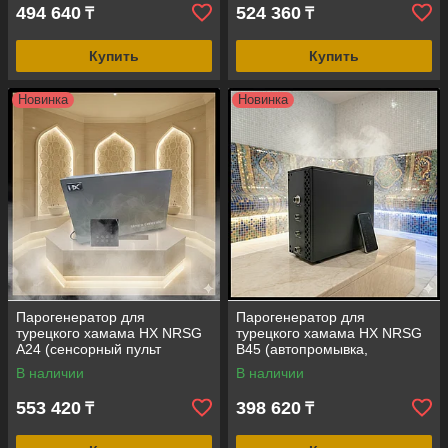
20 м3)
25 м3)
494 640
524 360
₸
₸
Купить
Купить
Новинка
Новинка
Парогенератор для
Парогенератор для
турецкого хамама HX NRSG
турецкого хамама HX NRSG
A24 (сенсорный пульт
B45 (автопромывка,
управления, мощность = 24
сенсорный пульт, мощность =
В наличии
В наличии
кВт, объем помещения = 19-
4,5 кВт, объем помещения =
27 м3)
2-6 м3)
553 420
398 620
₸
₸