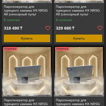
Парогенератор для
Парогенератор для
турецкого хамама HX NRSG
турецкого хамама HX NRSG
A8 (сенсорный пульт
A9 (сенсорный пульт
управления, мощность = 8
управления, мощность = 9
В наличии
В наличии
кВт, объем помещения = 6-
кВт, объем помещения = 5-11
10 м3)
м3)
318 490
329 680
₸
₸
Купить
Купить
Новинка
Новинка
Парогенератор для
Парогенератор для
турецкого хамама HX NRSG
турецкого хамама HX NRSG