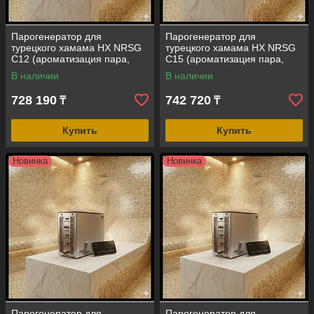
Парогенератор для
Парогенератор для
турецкого хамама HX NRSG
турецкого хамама HX NRSG
С12 (ароматизация пара,
С15 (ароматизация пара,
автопромывка, мощность =
автопромывка, мощность =
В наличии
В наличии
12 кВт, объем помещения =
15 кВт, объем помещения =
8-14 м3)
10-18 м3)
728 190
742 720
₸
₸
Купить
Купить
Новинка
Новинка
Парогенератор для
Парогенератор для