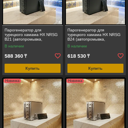
Парогенератор для
Парогенератор для
турецкого хамама HX NRSG
турецкого хамама HX NRSG
B21 (автопромывка,
B24 (автопромывка,
сенсорный пульт, мощность =
сенсорный пульт, мощность =
В наличии
В наличии
21 кВт, объем помещения =
24 кВт, объем помещения =
15-25 м3)
19-27 м3)
588 360
618 530
₸
₸
Купить
Купить
Новинка
Новинка