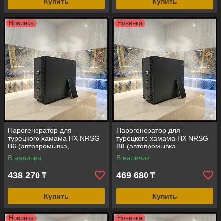
Купить
Купить
Новинка
Новинка
Парогенератор для
Парогенератор для
турецкого хамама HX NRSG
турецкого хамама HX NRSG
B6 (автопромывка,
B8 (автопромывка,
сенсорный пульт, мощность =
сенсорный пульт, мощность =
В наличии
В наличии
6 кВт, объем помещения = 4-
8 кВт, объем помещения = 6-
8 м3)
10 м3)
438 270
469 680
₸
₸
Купить
Купить
Новинка
Новинка