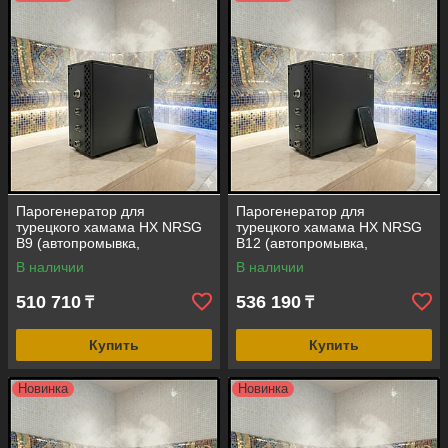
Парогенератор для
Парогенератор для
турецкого хамама HX NRSG
турецкого хамама HX NRSG
B9 (автопромывка,
B12 (автопромывка,
сенсорный пульт, мощность =
сенсорный пульт, мощность =
В наличии
В наличии
9 кВт, объем помещения = 5-
12 кВт, объем помещения =
11 м3)
8-14 м3)
510 710
536 190
₸
₸
Купить
Купить
Новинка
Новинка