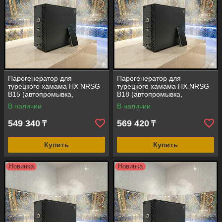
Парогенератор для
Парогенератор для
турецкого хамама HX NRSG
турецкого хамама HX NRSG
B15 (автопромывка,
B18 (автопромывка,
сенсорный пульт, мощность =
сенсорный пульт, мощность =
В наличии
В наличии
15 кВт, объем помещения =
18 кВт, объем помещения =
10-18 м3)
12-20 м3)
549 340
569 420
₸
₸
Купить
Купить
Новинка
Новинка