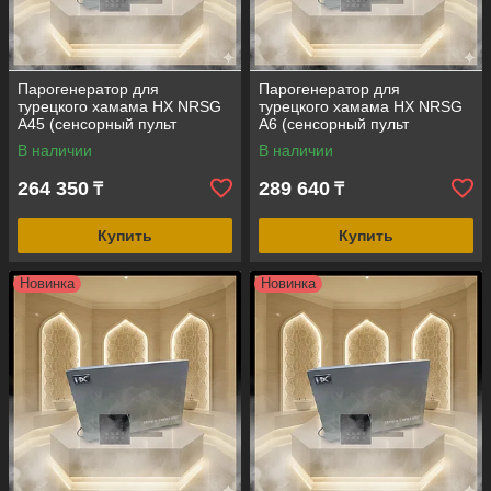
Парогенератор для
Парогенератор для
турецкого хамама HX NRSG
турецкого хамама HX NRSG
A45 (сенсорный пульт
A6 (сенсорный пульт
управления, мощность = 4,5
управления, мощность = 6
В наличии
В наличии
кВт, объем помещения = 2-6
кВт, объем помещения = 4-8
м3)
м3)
264 350
289 640
₸
₸
Купить
Купить
Новинка
Новинка