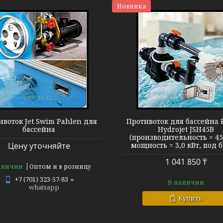
Новинка
Противоток JSH45B
Противоток J
ивоток Jet Swim Pahlen для
Противоток для бассейна K
бассейна
Hydrojet JSH45B
(производительность = 45
Цену уточняйте
мощность = 3,0 кВт, под б
1 041 850 ₸
аличии
Оптом и в розницу
+7 (701) 323-57-83
В наличии
whatsapp
Купить