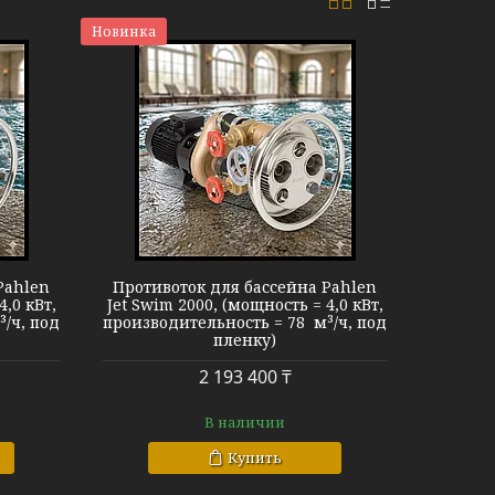
Новинка
m 2000
Pahlen
Противоток для бассейна Pahlen
4,0 кВт,
Jet Swim 2000, (мощность = 4,0 кВт,
/ч, под
производительность = 78 м³/ч, под
пленку)
2 193 400 ₸
В наличии
Купить