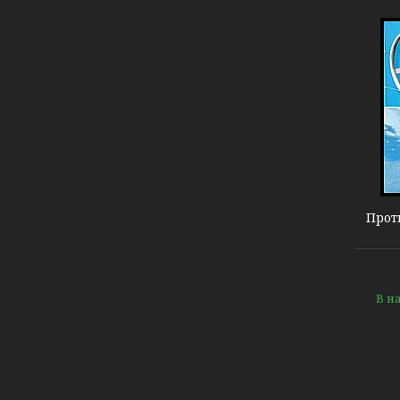
Противоток Jet Swim
Прот
В н