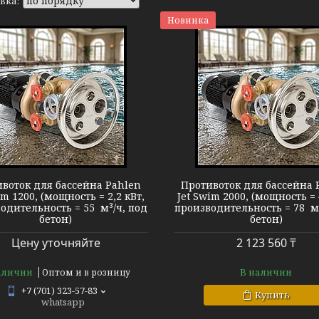
Новинка
Pahlen Jet Swim 2000
Pahlen Jet Swi
воток для бассейна Pahlen
Противоток для бассейна 
im 1200, (мощность = 2,2 кВт,
Jet Swim 2000, (мощность = 
одительность = 55 м³/ч, под
производительность = 78 м³
бетон)
бетон)
Цену уточняйте
2 123 560 ₸
аличии
В наличии
Оптом и в розницу
+7 (701) 323-57-83
Купить
whatsapp