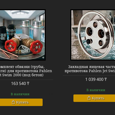
Противоток Pahlen
Противоток P
мплект обвязки (трубы,
Закладная лицевая част
ги) для противотока Pahlen
противотока Pahlen Jet Sw
et Swim 2000 (под бетон)
1 039 400 ₸
163 540 ₸
В наличии
В наличии
Купить
Купить