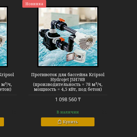
Новинка
SH78B
ripsol
Противоток для бассейна Kripsol
Hydrojet JSH78B
 м³/ч,
(производительность = 78 м³/ч,
етон)
мощность = 4,5 кВт, под бетон)
1 098 560 ₸
В наличии
Купить