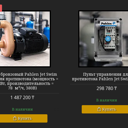
Pahlen Jet Swim 2000
Комплект обв
 бронзовый Pahlen Jet Swim
Пульт управления д
ля противотока (мощность =
противотока Pahlen Jet Sw
кВт, производительность =
78 м³/ч, 380В)
298 780 ₸
1 487 200 ₸
В наличии
В наличии
Купить
Купить