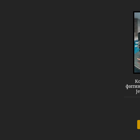
Комплект обвязки Pahlen
Ко
фитин
J